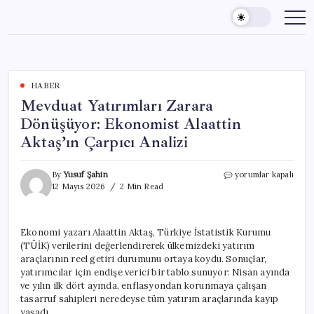
Skip
to
content
HABER
Mevduat Yatırımları Zarara
Dönüşüyor: Ekonomist Alaattin
Aktaş’ın Çarpıcı Analizi
Mevduat
By
Yusuf Şahin
yorumlar kapalı
Yatırımları
12 Mayıs 2026
2 Min Read
Zarara
Dönüşüyor:
Ekonomist
Ekonomi yazarı Alaattin Aktaş, Türkiye İstatistik Kurumu
Alaattin
(TÜİK) verilerini değerlendirerek ülkemizdeki yatırım
Aktaş’ın
Çarpıcı
araçlarının reel getiri durumunu ortaya koydu. Sonuçlar,
Analizi
yatırımcılar için endişe verici bir tablo sunuyor: Nisan ayında
için
ve yılın ilk dört ayında, enflasyondan korunmaya çalışan
tasarruf sahipleri neredeyse tüm yatırım araçlarında kayıp
yaşadı.