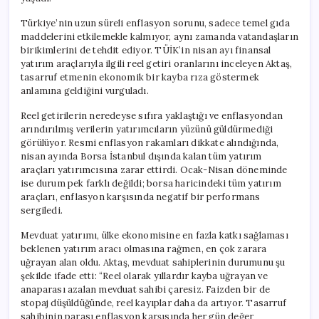
Türkiye’nin uzun süreli enflasyon sorunu, sadece temel gıda
maddelerini etkilemekle kalmıyor, aynı zamanda vatandaşların
birikimlerini de tehdit ediyor. TÜİK’in nisan ayı finansal
yatırım araçlarıyla ilgili reel getiri oranlarını inceleyen Aktaş,
tasarruf etmenin ekonomik bir kayba rıza göstermek
anlamına geldiğini vurguladı.
Reel getirilerin neredeyse sıfıra yaklaştığı ve enflasyondan
arındırılmış verilerin yatırımcıların yüzünü güldürmediği
görülüyor. Resmi enflasyon rakamları dikkate alındığında,
nisan ayında Borsa İstanbul dışında kalan tüm yatırım
araçları yatırımcısına zarar ettirdi. Ocak-Nisan döneminde
ise durum pek farklı değildi; borsa haricindeki tüm yatırım
araçları, enflasyon karşısında negatif bir performans
sergiledi.
Mevduat yatırımı, ülke ekonomisine en fazla katkı sağlaması
beklenen yatırım aracı olmasına rağmen, en çok zarara
uğrayan alan oldu. Aktaş, mevduat sahiplerinin durumunu şu
şekilde ifade etti: “Reel olarak yıllardır kayba uğrayan ve
anaparası azalan mevduat sahibi çaresiz. Faizden bir de
stopaj düşüldüğünde, reel kayıplar daha da artıyor. Tasarruf
sahibinin parası enflasyon karşısında her gün değer