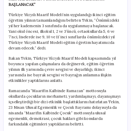
BAŞLANACAK”
Türkiye Yüzyılı Maarif Modeli’nin uygulandığı ikinci eğitim
öğretim yılının tamamlandığını belirten Tekin, “Önümüzdeki
yıl her kademenin 3 sınıfında da uygulanmaya başlanacak.
Yani okul öncesi, ilkokul 1, 2 ve 3’üncü, ortaokullarda 5, 6 ve
7’nci, liselerde ise 9, 10 ve 11’inci sınıflarda önümüzdeki yıl
Türkiye Yüzyılı Maarif Modeli eğitim öğretim hayatımızda
devam edecek.” dedi.
Bakan Tekin, Türkiye Yüzyılı Maarif Modeli kapsamında yıl
boyunca yapılan çalışmalara da değinerek, eğitim öğretim
yılının ilk yarısında çevre sevgisi ve duyarlılığı, ikinci
yarısında ise bayrak sevgisi ve bayrağın anlamına ilişkin
etkinlikler yaptıklarını anlattı.
Ramazanda “Maarifin Kalbinde Ramazan” mottosuyla
okullarda çocukların merhameti, yardımlaşmayı, dayanışmayı
içselleştirdiği bir dizi etkinlik başlattıklarını hatırlatan Tekin,
23 Nisan Ulusal Egemenlik ve Çocuk Bayramı dolayısıyla da
nisanda “Maarifin Kalbinde Çocuk” mottosuyla ulusal
egemenlik, demokrasi, çocuk hakları gibi konularda
farkındalık eğitimleri yaptıklarını belirtti.