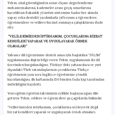
Tekin, okul güvenliğinden sınav ölçme değerlendirme
mekanizmalarına, kademeler arası geçiş sınavlarına
hazırlıktan Bakanlık yönetim sistemine kadar her alanda
yapay zeka destekli yazılımlarla yıl boyunca öğrencilere,
öğretmenlere ve velilere hizmet sunmaya çalıştıklarını ifade
etti.
“VELİLERİMİZDEN İSTİRHAMIM, ÇOCUKLARINA BİZZAT
KENDİLERİ YAPARAK VE UYGULAYARAK ÖRNEK
OLMALARI”
Yabancı dil öğrenimine destek amacıyla başlatılan “DİLİM”
uygulamasına ilişkin bilgi veren Tekin, uygulamanın iki dil
üzerinden kurgulandığını, Türkiye’deki yabancılara ve yurt
dışındaki Türk vatandaşlarının çocuklarına Türkçe
öğretmenin yanı sıra İngilizce öğretimine yönelik
hazırlandığını, ilk haftasında 150 binden fazla kişi tarafından
indirildiğini kaydetti.
Yeni eğitim öğretim takviminin eylülde başlayacağını dile
getiren Tekin, velilere ve öğrencilere şu çağrılarda bulundu:
“Velilerimizden istirhamım, çocuklarına söyleyerek değil
bizzat kendileri yaparak ve uygulayarak örnek olmaları.