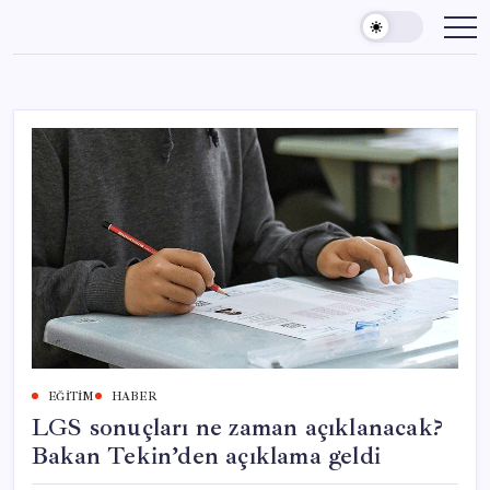
Skip
to
content
EĞITIM
HABER
LGS sonuçları ne zaman açıklanacak?
Bakan Tekin’den açıklama geldi