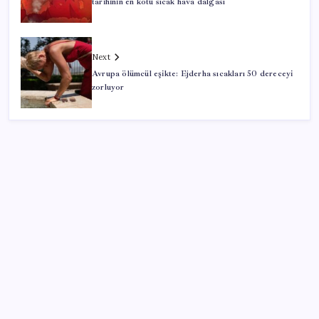
tarihinin en kötü sıcak hava dalgası
Next
Avrupa ölümcül eşikte: Ejderha sıcakları 50 dereceyi
zorluyor
SON YAZILAR
Elon Musk’ın Yapay Zeka Stratejisinde Yeni Adım:
Fabrika Yatırımları Artıyor