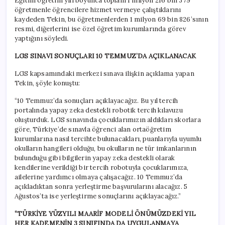
Eğitim öğretim yılı boyunca toplam 1 milyon 216 bin 379
öğretmenle öğrencilere hizmet vermeye çalıştıklarını
kaydeden Tekin, bu öğretmenlerden 1 milyon 69 bin 826’sının
resmi, diğerlerini ise özel öğretim kurumlarında görev
yaptığını söyledi.
LGS SINAVI SONUÇLARI 10 TEMMUZ’DA AÇIKLANACAK
LGS kapsamındaki merkezi sınava ilişkin açıklama yapan
Tekin, şöyle konuştu:
“10 Temmuz’da sonuçları açıklayacağız. Bu yıl tercih
portalında yapay zeka destekli robotik tercih kılavuzu
oluşturduk. LGS sınavında çocuklarımızın aldıkları skorlara
göre, Türkiye’de sınavla öğrenci alan ortaöğretim
kurumlarına nasıl tercihte bulunacakları, puanlarıyla uyumlu
okulların hangileri olduğu, bu okulların ne tür imkanlarının
bulunduğu gibi bilgilerin yapay zeka destekli olarak
kendilerine verildiği bir tercih robotuyla çocuklarımıza,
ailelerine yardımcı olmaya çalışacağız. 10 Temmuz’da
açıkladıktan sonra yerleştirme başvurularını alacağız. 5
Ağustos’ta ise yerleştirme sonuçlarını açıklayacağız.”
“TÜRKİYE YÜZYILI MAARİF MODELİ ÖNÜMÜZDEKİ YIL
HER KADEMENİN 3 SINIFINDA DA UYGULANMAYA