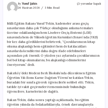
LGS
By
Yusuf Şahin
yorumlar kapalı
sonuçları
26 Haziran 2026
3 Min Read
ne
zaman
açıklanacak?
Milli Eğitim Bakanı Yusuf Tekin, kademeler arası geçiş
Bakan
sınavlarının daha çok Türkçe okuduğunu anlama temaları
Tekin’den
açıklama
üzerine odaklandığını hem Liselere Geçiş Sistemi (LGS)
geldi
sınavında hem de Yükseköğretim Kurumları Sınavı’nda (YKS)
için
bir kez daha gördüklerini belirterek, “Çocuklarımızın kitap
okuma alışkanlığı hem eğitimleri hem de katılacakları
sınavlarda kendilerini daha doğru ifade edebilmeleri
açısından çok önemli. O yüzden yaz aylarında çocuklarımızın
bol bol kitap okumalarını, bu alışkanlığı edinmelerini
öneriyorum.” dedi.
Bakırköy’deki Medeni Berk İlkokulu’nda düzenlenen Eğitim
Öğretim Yılı Sonu Karne Dağıtım Töreni’ne katılan Tekin,
buradaki bir sınıfa girerek öğrencilerle sohbet etti. Tekin,
tatilde iyi vakit geçirmeleri temennisinde bulunduğu
öğrencilere, karnelerini de dağıttı.
Bakan Tekin, daha sonra yaptığı açıklamada, bu eğitim
öğretim yılında da fedakarlıklarıyla, örnek davranışlarıyla