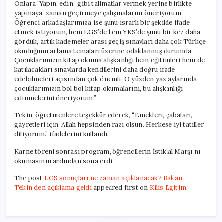
Onlara ‘Yapın, edin.’ gibi talimatlar vermek yerine birlikte
yapmaya, zaman geçirmeye çalışmalarını öneriyorum.
Öğrenci arkadaşlarımıza ise şunu ısrarlı bir şekilde ifade
etmek istiyorum, hem LGS’de hem YKS’de şunu bir kez daha
gördük, artık kademeler arası geçiş sınavları daha çok Türkçe
okuduğunu anlama temaları üzerine odaklanmış durumda.
Çocuklarımızın kitap okuma alışkanlığı hem eğitimleri hem de
katılacakları sınavlarda kendilerini daha doğru ifade
edebilmeleri açısından çok önemli. O yüzden yaz aylarında
çocuklarımızın bol bol kitap okumalarını, bu alışkanlığı
edinmelerini öneriyorum.”
Tekin, öğretmenlere teşekkür ederek, “Emekleri, çabaları,
gayretleri için. Allah hepsinden razı olsun. Herkese iyi tatiller
diliyorum.” ifadelerini kullandı.
Karne töreni sonrası program, öğrencilerin İstiklal Marşı’nı
okumasının ardından sona erdi.
The post
LGS sonuçları ne zaman açıklanacak? Bakan
Tekin’den açıklama geldi
appeared first on
Kilis Egitim
.