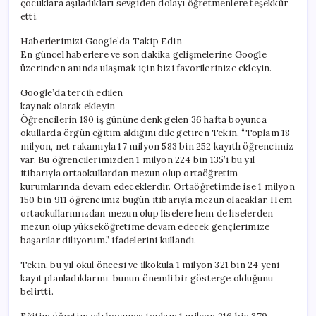
çocuklara aşıladıkları sevgiden dolayı öğretmenlere teşekkür
etti.
Haberlerimizi Google’da Takip Edin
En güncel haberlere ve son dakika gelişmelerine Google
üzerinden anında ulaşmak için bizi favorilerinize ekleyin.
Google’da tercih edilen
kaynak olarak ekleyin
Öğrencilerin 180 iş gününe denk gelen 36 hafta boyunca
okullarda örgün eğitim aldığını dile getiren Tekin, “Toplam 18
milyon, net rakamıyla 17 milyon 583 bin 252 kayıtlı öğrencimiz
var. Bu öğrencilerimizden 1 milyon 224 bin 135’i bu yıl
itibarıyla ortaokullardan mezun olup ortaöğretim
kurumlarında devam edeceklerdir. Ortaöğretimde ise 1 milyon
150 bin 911 öğrencimiz bugün itibarıyla mezun olacaklar. Hem
ortaokullarımızdan mezun olup liselere hem de liselerden
mezun olup yükseköğretime devam edecek gençlerimize
başarılar diliyorum.” ifadelerini kullandı.
Tekin, bu yıl okul öncesi ve ilkokula 1 milyon 321 bin 24 yeni
kayıt planladıklarını, bunun önemli bir gösterge olduğunu
belirtti.