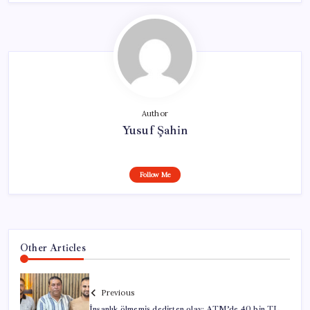
Author
Yusuf Şahin
Follow Me
Other Articles
Previous
İnsanlık ölmemiş dedirten olay: ATM’de 40 bin TL