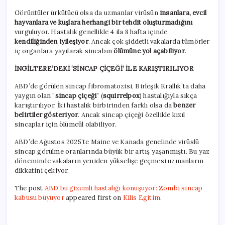
Görüntüler ürkütücü olsa da uzmanlar virüsün
insanlara, evcil
hayvanlara ve kuşlara herhangi bir tehdit oluşturmadığını
vurguluyor. Hastalık genellikle 4 ila 8 hafta içinde
kendiliğinden iyileşiyor
. Ancak çok şiddetli vakalarda tümörler
iç organlara yayılarak sincabın
ölümüne yol açabiliyor
.
İNGİLTERE’DEKİ ‘SİNCAP ÇİÇEĞİ’ İLE KARIŞTIRILIYOR
ABD’de görülen sincap fibromatozisi, Birleşik Krallık’ta daha
yaygın olan “
sincap çiçeği
” (
squirrelpox
) hastalığıyla sıkça
karıştırılıyor. İki hastalık birbirinden farklı olsa da
benzer
belirtiler gösteriyor
. Ancak sincap çiçeği özellikle kızıl
sincaplar için ölümcül olabiliyor.
ABD’de Ağustos 2025’te Maine ve Kanada genelinde virüslü
sincap görülme oranlarında büyük bir artış yaşanmıştı. Bu yaz
döneminde vakaların yeniden yükselişe geçmesi uzmanların
dikkatini çekiyor.
The post
ABD bu gizemli hastalığı konuşuyor: Zombi sincap
kabusu büyüyor
appeared first on
Kilis Egitim
.