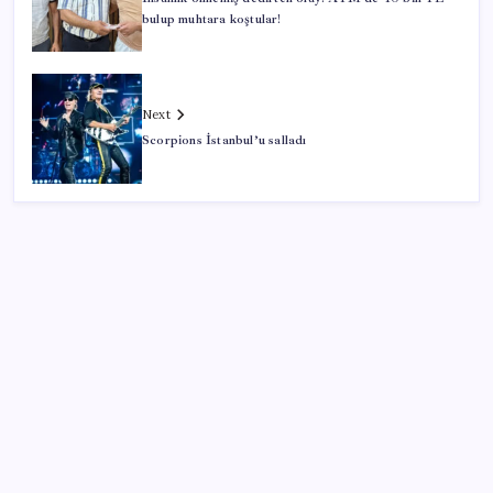
bulup muhtara koştular!
Next
Scorpions İstanbul’u salladı
SON YAZILAR
ING’den dolar/TL tahmini