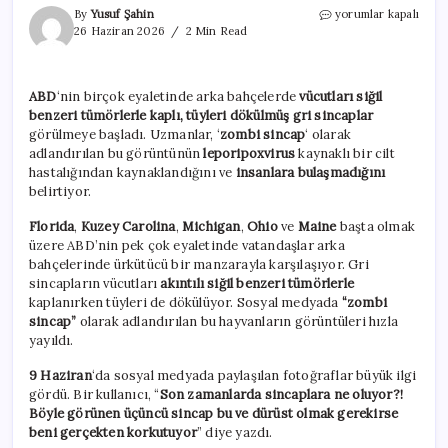
ABD
By
Yusuf Şahin
yorumlar kapalı
bu
26 Haziran 2026
2 Min Read
gizemli
hastalığı
konuşuyor:
ABD
‘nin birçok eyaletinde arka bahçelerde
vücutları siğil
Zombi
benzeri tümörlerle kaplı, tüyleri dökülmüş gri sincaplar
sincap
kabusu
görülmeye başladı. Uzmanlar, ‘
zombi sincap
‘ olarak
büyüyor
adlandırılan bu görüntünün
leporipoxvirus
kaynaklı bir cilt
için
hastalığından kaynaklandığını ve
insanlara bulaşmadığını
belirtiyor.
Florida
,
Kuzey Carolina
,
Michigan
,
Ohio
ve
Maine
başta olmak
üzere ABD’nin pek çok eyaletinde vatandaşlar arka
bahçelerinde ürkütücü bir manzarayla karşılaşıyor. Gri
sincapların vücutları
akıntılı siğil benzeri tümörlerle
kaplanırken tüyleri de dökülüyor. Sosyal medyada
“zombi
sincap”
olarak adlandırılan bu hayvanların görüntüleri hızla
yayıldı.
9 Haziran
‘da sosyal medyada paylaşılan fotoğraflar büyük ilgi
gördü. Bir kullanıcı, “
Son zamanlarda sincaplara ne oluyor?!
Böyle görünen üçüncü sincap bu ve dürüst olmak gerekirse
beni gerçekten korkutuyor
” diye yazdı.