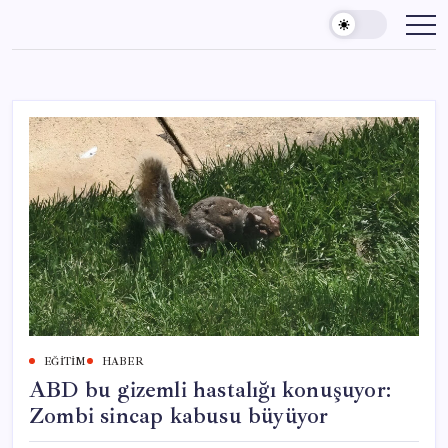
Skip
to
content
EĞITIM
HABER
ABD bu gizemli hastalığı konuşuyor:
Zombi sincap kabusu büyüyor