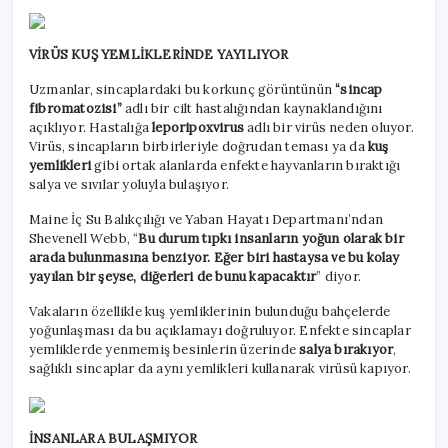
VİRÜS KUŞ YEMLİKLERİNDE YAYILIYOR
Uzmanlar, sincaplardaki bu korkunç görüntünün
“sincap
fibromatozisi”
adlı bir cilt hastalığından kaynaklandığını
açıklıyor. Hastalığa
leporipoxvirus
adlı bir virüs neden oluyor.
Virüs, sincapların birbirleriyle doğrudan teması ya da
kuş
yemlikleri
gibi ortak alanlarda enfekte hayvanların bıraktığı
salya ve sıvılar yoluyla bulaşıyor.
Maine İç Su Balıkçılığı ve Yaban Hayatı Departmanı’ndan
Shevenell Webb, “
Bu durum tıpkı insanların yoğun olarak bir
arada bulunmasına benziyor. Eğer biri hastaysa ve bu kolay
yayılan bir şeyse, diğerleri de bunu kapacaktır
” diyor.
Vakaların özellikle kuş yemliklerinin bulunduğu bahçelerde
yoğunlaşması da bu açıklamayı doğruluyor. Enfekte sincaplar
yemliklerde yenmemiş besinlerin üzerinde
salya bırakıyor
,
sağlıklı sincaplar da aynı yemlikleri kullanarak virüsü kapıyor.
İNSANLARA BULAŞMIYOR