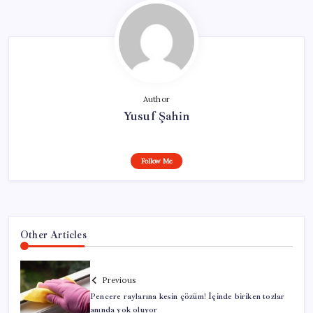
Author
Yusuf Şahin
Follow Me
Other Articles
Previous
Pencere raylarına kesin çözüm! İçinde biriken tozlar
anında yok oluyor