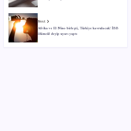
Next
Afrika ve El Nino birleşti, Türkiye kavrulacak! İBB
ölümcül deyip uyarı yaptı
SON YAZILAR
Elon Musk’ın Yapay Zeka Stratejisinde Yeni Adım:
Fabrika Yatırımları Artıyor