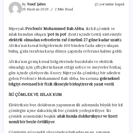
Elektriksiz
By
Yusuf Şahin
yorumlar kapalı
buzdolabını
25 Haziran 2026
2 Min Read
icat
etti:
Sebzeler
Nijeryalı
Profesör Mohammed Bah Abba
, iki kil çömlek ve
bir
ıslak kumdan oluşan ‘
pot in pot
‘ (testi içinde testi) sistemiyle
ay
taze
elektrik olmadan sebzelerin raf ömrünü 27 güne kadar uzattı
.
kalıyor!
Afrika’nın kırsal bölgelerinde 100 binden fazla aileye ulaşan
için
buluş, gıda israfına karşı dünya çapında referans haline geldi.
Afrika’nın geniş kırsal bölgelerinde buzdolabı ve elektrik
olmadığı için çiftçilerin hasat ettiği sebze ve meyveler birkaç
gün içinde çürüyordu. Kuzey Nijerya’da çömlekçi bir aileden
gelen Profesör Mohammed Bah Abba, bu soruna
geleneksel
bilgiyi evrensel bir fizik ilkesiyle birleştirerek yanıt verdi
.
İKİ ÇÖMLEK VE ISLAK KUM
Elektriksiz buz dolabının yapımının ilk adımında büyük bir kil
çömleğin içine daha küçük bir çömlek yerleştiriliyor. İki
çömlek arasındaki boşluk ı
slak kumla dolduruluyor ve üzeri
nemli bir bezle örtülüyor
.
Çömleğin gözenekli yüzeyinden buharlaşan su, yapının