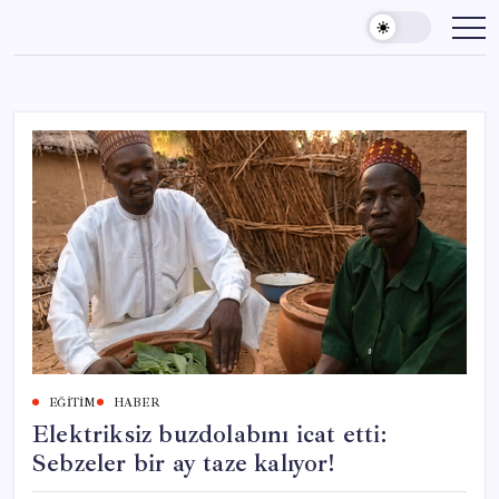
Skip
to
content
EĞITIM
HABER
Elektriksiz buzdolabını icat etti:
Sebzeler bir ay taze kalıyor!