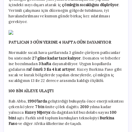
içindeki ısıyı dışarı atarak iç
çömleğin sıcaklığını düşürüyor
.
Verimli çalışması için düzeneğin gölgede tutulması, iyi
havalandırılması ve kumun günde birkaç kez ıslatılması
gerekiyor.
PATLICAN 3 GÜN YERINE 4 HAFTA GÜN DAYANIYIOR
Normalde sıcak hava şartlarında 3 günde çürüyen patlıcanlar
bu sistemde
27 güne kadar taze kalıyor
. Domates ve biberler
ise bozulmadan
3 hafta
dayanabiliyor. Uygun koşullarda
gıdaların
raf ömrü 3 ila 4 kat artıyor
. Kuzey Burkina Faso gibi
sıcak ve kurak bölgelerde yapılan deneylerde, çömleğin iç
sıcaklığının 13 ile 22 derece arasında kaldığı ölçüldü.
100 BİN AİLEYE ULAŞTI
Bah Abba,
1990’larda
geliştirdiği buluşuyla önce enerji sıkıntısı
çeken köylere
7 bin
ünite çölek dağıttı.
2010
yılına kadar
yalnızca
Kuzey Nijerya
‘da dağıtılan kil buzdolabı sayısı
100
bini
aştı. Farklı sivil toplum kuruluşları teknolojiyi
Burkina
Faso
ve diğer Afrika ülkelerine de taşıdı.