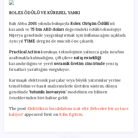
ROLEX ÖDÜLÜ VE KÜRESEL YANKI
Bah Abba
2001
yılında buluşuyla
Rolex Girişim Ödülü
‘nü
kazandı ve
75 bin ABD doları
değerindeki ödülü teknolojiyi
Nijerya genelinde yaygınlaştırmak için kullanacağını açıkladı.
Aynı yıl
TIME
dergisi de mucidi öne çıkardı.
Practical Action
kuruluşu, teknolojinin yalnızca gıda israfını
azaltmakla kalmadığını, çiftçilere
satış esnekliği
kazandırdığını ve yerel
seramik üretim zincirinde
yeni iş
fırsatları yarattığını vurguluyor.
Karmaşık elektronik parçalar veya büyük yatırımlar yerine
temel bilim ve basit malzemelerle üretilen sistem, dünya
genelinde
‘tutumlu inovasyon’
modelinin en bilinen
örneklerinden biri haline geldi
The post
Elektriksiz buzdolabını icat etti: Sebzeler bir ay taze
kalıyor!
appeared first on
Kilis Egitim
.