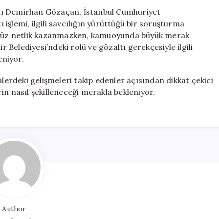
Başkan
nı Demirhan Gözaçan, İstanbul Cumhuriyet
Danışmanı
ı işlemi, ilgili savcılığın yürüttüğü bir soruşturma
Demirhan
henüz netlik kazanmazken, kamuoyunda büyük merak
Gözaçan
Belediyesi’ndeki rolü ve gözaltı gerekçesiyle ilgili
Yakalandı
niyor.
için
mlerdeki gelişmeleri takip edenler açısından dikkat çekici
in nasıl şekilleneceği merakla bekleniyor.
Author