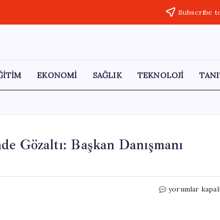
Subscribe t
ĞİTİM
EKONOMİ
SAĞLIK
TEKNOLOJİ
TANI
nde Gözaltı: Başkan Danışmanı
Manisa
yorumlar kapal
Büyükşehir
Belediyesi’nde
Gözaltı: