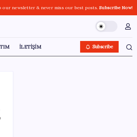
o our newsletter & never miss our best posts.
Subscribe Now!
TIM
İLETİŞİM
Subscribe
SON YAZILAR
ı
Elon Musk’ın Yapay Zeka Stratejisinde Yeni
Adım: Fabrika Yatırımları Artıyor