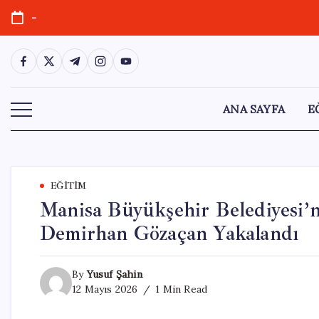
Skip
-
to
content
https://www.facebook.com/
https://twitter.com/
https://t.me/
https://www.instagram.com/
https://youtube.com/
ANA SAYFA
E
EĞITIM
Manisa Büyükşehir Belediyesi’
Demirhan Gözaçan Yakalandı
By
Yusuf Şahin
12 Mayıs 2026
1 Min Read