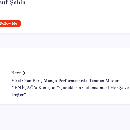
suf Şahin
Follow Me
Next
u
Viral Olan Barış Manço Performansıyla Tanınan Müdür
YENİÇAĞ’a Konuştu: “Çocukların Gülümsemesi Her Şeye
Değer”