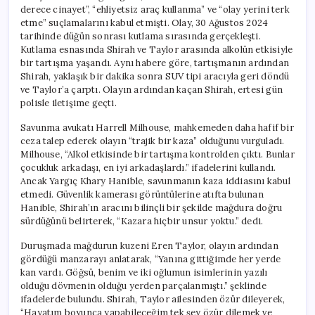
derece cinayet”, “ehliyetsiz araç kullanma” ve “olay yerini terk
etme” suçlamalarını kabul etmişti. Olay, 30 Ağustos 2024
tarihinde düğün sonrası kutlama sırasında gerçekleşti.
Kutlama esnasında Shirah ve Taylor arasında alkolün etkisiyle
bir tartışma yaşandı. Aynı habere göre, tartışmanın ardından
Shirah, yaklaşık bir dakika sonra SUV tipi aracıyla geri döndü
ve Taylor’a çarptı. Olayın ardından kaçan Shirah, ertesi gün
polisle iletişime geçti.
Savunma avukatı Harrell Milhouse, mahkemeden daha hafif bir
ceza talep ederek olayın “trajik bir kaza” olduğunu vurguladı.
Milhouse, “Alkol etkisinde bir tartışma kontrolden çıktı. Bunlar
çocukluk arkadaşı, en iyi arkadaşlardı.” ifadelerini kullandı.
Ancak Yargıç Khary Hanible, savunmanın kaza iddiasını kabul
etmedi. Güvenlik kamerası görüntülerine atıfta bulunan
Hanible, Shirah’ın aracını bilinçli bir şekilde mağdura doğru
sürdüğünü belirterek, “Kazara hiçbir unsur yoktu.” dedi.
Duruşmada mağdurun kuzeni Eren Taylor, olayın ardından
gördüğü manzarayı anlatarak, “Yanına gittiğimde her yerde
kan vardı. Göğsü, benim ve iki oğlumun isimlerinin yazılı
olduğu dövmenin olduğu yerden parçalanmıştı.” şeklinde
ifadelerde bulundu. Shirah, Taylor ailesinden özür dileyerek,
“Hayatım boyunca yapabileceğim tek şey özür dilemek ve