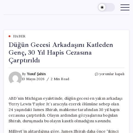
Skip
to
content
HABER
Düğün Gecesi Arkadaşını Katleden
Genç, 30 Yıl Hapis Cezasına
Çarptırıldı
Düğün
By
Yusuf Şahin
yorumlar kapalı
Gecesi
13 Mayıs 2026
2 Min Read
Arkadaşını
Katleden
Genç,
ABD’nin Michigan eyaletinde, düğün gecesi en yakın arkadaşı
30
Terry Lewis Taylor Jr.’ı aracıyla ezerek ölümüne sebep olan
Yıl
Hapis
24 yaşındaki James Shirah, mahkeme tarafından 30 yıl hapis
Cezasına
cezasına çarptırıldı. Olayın ardından gözyaşlarına boğulan
Çarptırıldı
Shirah, duruşmada bu olayın kasıtlı olmadığını savundu.
için
Milliyet’in aktardığına göre, James Shirah daha önce “ikinci