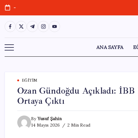
Skip
-
to
content
https://www.facebook.com/
https://twitter.com/
https://t.me/
https://www.instagram.com/
https://youtube.com/
ANA SAYFA
E
EĞITIM
Ozan Gündoğdu Açıkladı: İBB 
Ortaya Çıktı
By
Yusuf Şahin
14 Mayıs 2026
2 Min Read