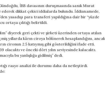
Davasında
n Gündoğdu, İBB davasının duruşmasında sanık Murat
Hesaplama
e ederek dikkat çekici iddialarda bulundu. İddianamede,
Skandalı
den yasadışı para transferi yapıldığına dair bir “yüzde
Ortaya
u ortaya çıktığı belirtildi.
Çıktı
için
dim” diyerek geri çekti ve şirketi üzerinden ortaya atılan
eçmiş yıllarda kârın ciroya bölünerek hesaplandığını, anca
ın cironun 2.5 katıymış gibi gösterildiğini ifade etti.
9 olacaktı ve önceki dört yılın seviyesinde kalacaktı.
acıyla bu yanlışlığa gidilmiş” dedi.
ğı rasyo analizi ile durumu daha da netleştirdi.
de: