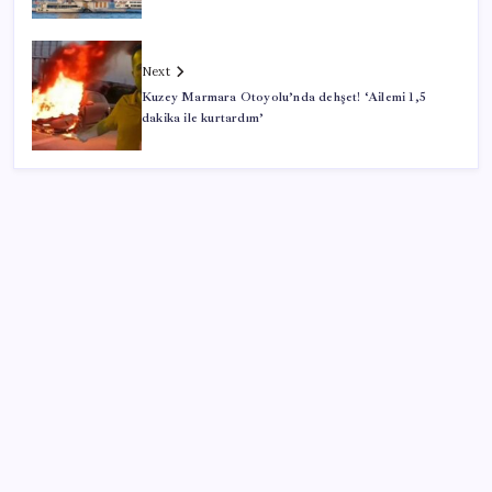
Next
Kuzey Marmara Otoyolu’nda dehşet! ‘Ailemi 1,5
dakika ile kurtardım’
SON YAZILAR
ING’den dolar/TL tahmini
Beklenen veri geldi: Altın uçuşa geçti