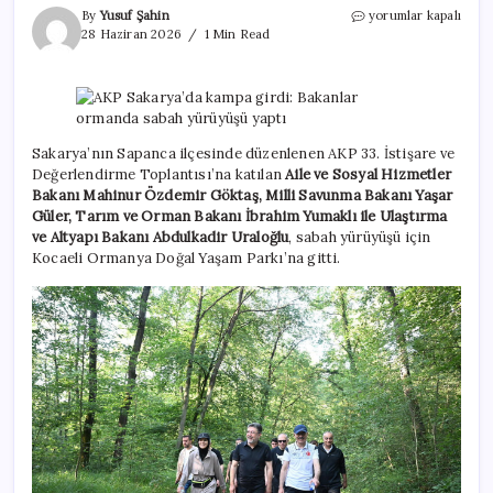
AKP
By
Yusuf Şahin
yorumlar kapalı
Sakarya’da
28 Haziran 2026
1 Min Read
kampa
girdi:
Bakanlar
ormanda
sabah
yürüyüşü
Sakarya’nın Sapanca ilçesinde düzenlenen AKP 33. İstişare ve
yaptı
Değerlendirme Toplantısı’na katılan
Aile ve Sosyal Hizmetler
için
Bakanı Mahinur Özdemir Göktaş, Milli Savunma Bakanı Yaşar
Güler, Tarım ve Orman Bakanı İbrahim Yumaklı ile Ulaştırma
ve Altyapı Bakanı Abdulkadir Uraloğlu
, sabah yürüyüşü için
Kocaeli Ormanya Doğal Yaşam Parkı’na gitti.