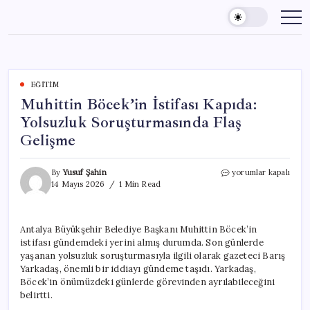
Skip
to
content
EĞITIM
Muhittin Böcek’in İstifası Kapıda:
Yolsuzluk Soruşturmasında Flaş
Gelişme
Muhittin
By
Yusuf Şahin
yorumlar kapalı
Böcek’in
14 Mayıs 2026
1 Min Read
İstifası
Kapıda:
Yolsuzluk
Antalya Büyükşehir Belediye Başkanı Muhittin Böcek’in
Soruşturmasında
istifası gündemdeki yerini almış durumda. Son günlerde
Flaş
Gelişme
yaşanan yolsuzluk soruşturmasıyla ilgili olarak gazeteci Barış
için
Yarkadaş, önemli bir iddiayı gündeme taşıdı. Yarkadaş,
Böcek’in önümüzdeki günlerde görevinden ayrılabileceğini
belirtti.