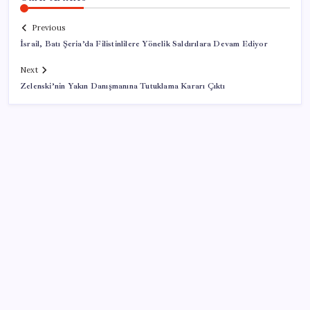
Previous
İsrail, Batı Şeria’da Filistinlilere Yönelik Saldırılara Devam Ediyor
Next
Zelenski’nin Yakın Danışmanına Tutuklama Kararı Çıktı
SON YAZILAR
Elon Musk’ın Yapay Zeka Stratejisinde Yeni Adım:
Fabrika Yatırımları Artıyor
Huawei FreeClip 2 S Satışa Sunuldu: İşte Fiyatı