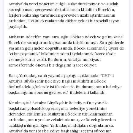
Antalya’da yerel yönetimle ilgili sular durulmuyor. Yolsuzluk
soruşturması çerçevesinde tutuklanan Muhittin Böcek’in,
İçişleri Bakanlığı tarafından görevden uzaklaştırılmasının
ardından, TV100 ekranlarında dikkat çekici bir spekülasyon
paylaşıldı.
Muhittin Böcek’in yanı sıra, oğlu Gökhan Böcek ve gelini Zuhal
Böcek de soruşturma kapsamında tutuklanmıştı. Son günlerde
yaşanan gelişmeler doğrultusunda, Böcek ailesinin üç üyesi de
“etkin pişmanlık” hükümlerinden faydalanmak üzere ifade
vermeye karar verdi. Bu durum, Antalya’nın siyasi
atmosferinde önemli bir değişimi işaret ediyor.
Barış Yarkadaş, canlı yayında yaptığı açıklamada, “CHP’li
Antalya Büyükşehir Belediye Başkanı Muhittin Böcek,
önümüzdeki günlerde istifa edecek. Bu durum, onun belediye
başkanlığının sonunu getirecek,” ifadelerini kullandı.
Ne olmuştu? Antalya Büyükşehir Belediyesi’ne yönelik
başlatılan yolsuzluk operasyonu, belediye yönetimini
derinden etkilemişti. Muhittin Böcek’in tutuklanmasının
ardından, onun yerine vekalet atanmış ve Böcek görevden
uzaklaştırılmıştı. Eğer Yarkadaş’ın iddiaları doğrulanırsa,
Antalya’da yeni bir belediye başkanlığı seçimi sürecinin