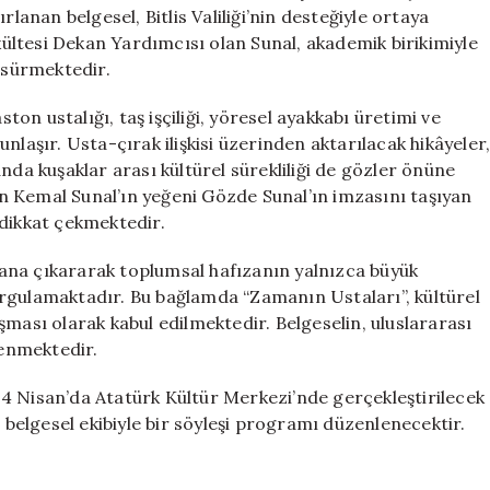
Buluşuyor
nan belgesel, Bitlis Valiliği’nin desteğiyle ortaya
için
akültesi Dekan Yardımcısı olan Sunal, akademik birikimiyle
i sürmektedir.
ston ustalığı, taş işçiliği, yöresel ayakkabı üretimi ve
nlaşır. Usta-çırak ilişkisi üzerinden aktarılacak hikâyeler
nda kuşaklar arası kültürel sürekliliği de gözler önüne
 Kemal Sunal’ın yeğeni Gözde Sunal’ın imzasını taşıyan
 dikkat çekmektedir.
ana çıkararak toplumsal hafızanın yalnızca büyük
 vurgulamaktadır. Bu bağlamda “Zamanın Ustaları”, kültürel
şması olarak kabul edilmektedir. Belgeselin, uluslararası
lenmektedir.
a 24 Nisan’da Atatürk Kültür Merkezi’nde gerçekleştirilecek
elgesel ekibiyle bir söyleşi programı düzenlenecektir.