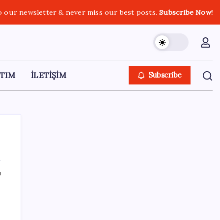
o our newsletter & never miss our best posts.
Subscribe Now!
TIM
İLETİŞİM
Subscribe
ı
SON YAZILAR
Elon Musk’ın Yapay Zeka Stratejisinde Yeni
Adım: Fabrika Yatırımları Artıyor