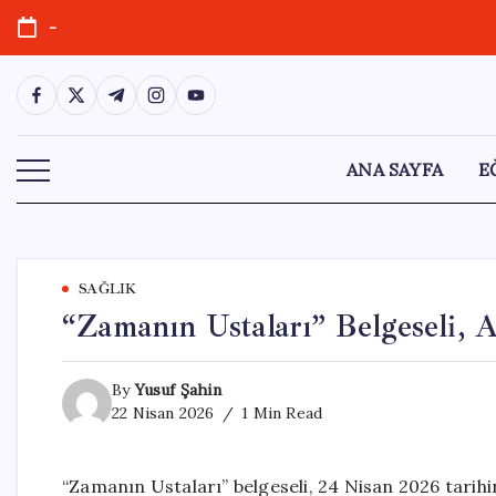
Skip
-
to
content
https://www.facebook.com/
https://twitter.com/
https://t.me/
https://www.instagram.com/
https://youtube.com/
ANA SAYFA
E
SAĞLIK
“Zamanın Ustaları” Belgeseli, 
By
Yusuf Şahin
22 Nisan 2026
1 Min Read
“Zamanın Ustaları” belgeseli, 24 Nisan 2026 tarihi