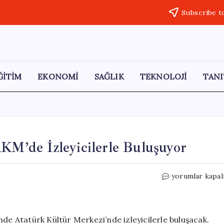
Subscribe t
ĞİTİM
EKONOMİ
SAĞLIK
TEKNOLOJİ
TANI
AKM’de İzleyicilerle Buluşuyor
“Zamanın
yorumlar kapal
Ustaları”
Belgeseli,
AKM’de
İzleyicilerle
nde Atatürk Kültür Merkezi’nde izleyicilerle buluşacak.