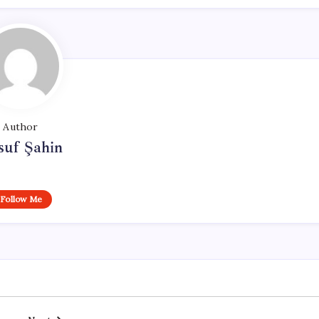
Author
suf Şahin
Follow Me