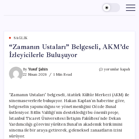
Skip
to
content
SAĞLIK
“Zamanın Ustaları” Belgeseli, AKM’de
İzleyicilerle Buluşuyor
“Zamanın
By
Yusuf Şahin
yorumlar kapalı
Ustaları”
22 Nisan 2026
1 Min Read
Belgeseli,
AKM’de
İzleyicilerle
“Zamanın Ustaları” belgeseli, Atatürk Kültür Merkezi (AKM) ile
Buluşuyor
sinemaseverlerle buluşuyor. Hakan Kaplan’ın haberine göre,
için
belgeselin yapımcılığını ve yönetmenliğini Gözde Sunal
üstleniyor. Bitlis Valiliği’nin desteklediği bu önemli proje,
İstanbul Ticaret Üniversitesi İletişim Fakültesi’nde Dekan
Yardımcılığı görevini yürüten Sunal’ın akademik birikimini
sinema ile bir araya getirerek, geleneksel zanaatların izini
sürüyor.