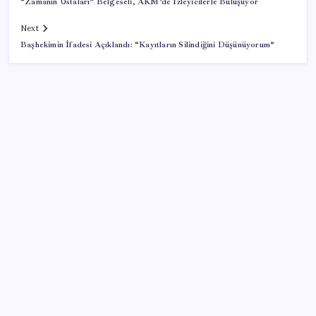
“Zamanın Ustaları” Belgeseli, AKM’de İzleyicilerle Buluşuyor
Next
Başhekimin İfadesi Açıklandı: “Kayıtların Silindiğini Düşünüyorum”
SON YAZILAR
Microsoft Edge’den Reklam Engelleyicilerine Engel:
İşte Detaylar
ING’den dolar/TL tahmini
Beklenen veri geldi: Altın uçuşa geçti
Altında yükseliş kapıda mı? Uzman isimden ezber