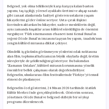
Belgesel, yok olma tehlikesiyle karşı karşıya kalan baston
yapımı, taş işçiliği, yöresel ayakkabı üretimi ve ahşap sanatı
gibi zanaat alanlarında faaliyet gösteren ustaların yaşam
hikayelerini gözler önüne seriyor. Usta-çırak ilişkisi
üzerinden aktarılan bu hikayeler, sadece mesleklerin değil,
aynı zamanda kuşaklar arası kültürel sürekliliğin de önemini
vurguluyor. Türk sinemasının efsanevi ismi Kemal Sunal’ın
yeğeni Gözde Sunal’ın imzasını taşıyan bu yapım, Anadolu’nun
zengin kültürel mirasına dikkat çekiyor.
Gündelik iş gücünün görünmeyen yönlerini odak noktasına
alan film, toplumsal hafızamızın büyük olaylarla değil, üretim
süreçleriyle de şekillendiğini gösteriyor. Bu bakımdan
“Zamanın Ustaları”, kültürel mirasın korunmasına yönelik
önemli bir bellek çalışması olarak değerlendiriliyor.
Belgeselin, uluslararası film festivallerinde Türkiye’yi temsil
etmesi de planlanıyor.
Belgeselin özel gösterimi, 24 Nisan 2026 tarihinde Atatürk
Kültür Merkezi’nde gerçekleştirilecek. Gösterim sonrası,
yönetmen Gözde Sunal ve belgesel ekibiyle bir söyleşi
programı düzenlenecek.