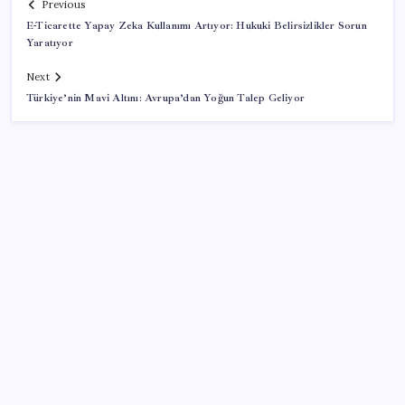
Previous
E-Ticarette Yapay Zeka Kullanımı Artıyor: Hukuki Belirsizlikler Sorun
Yaratıyor
Next
Türkiye’nin Mavi Altını: Avrupa’dan Yoğun Talep Geliyor
SON YAZILAR
Microsoft Edge’den Reklam Engelleyicilerine Engel:
İşte Detaylar
ING’den dolar/TL tahmini