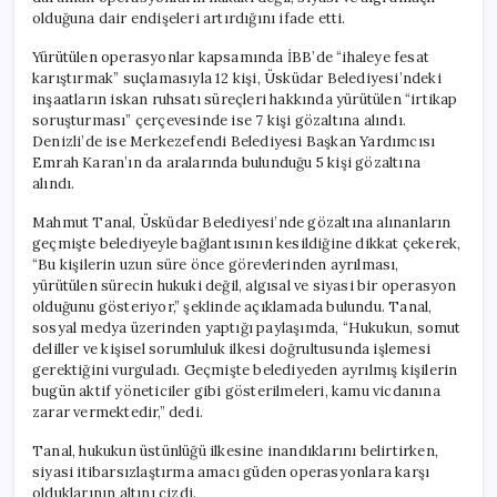
olduğuna dair endişeleri artırdığını ifade etti.
Yürütülen operasyonlar kapsamında İBB’de “ihaleye fesat
karıştırmak” suçlamasıyla 12 kişi, Üsküdar Belediyesi’ndeki
inşaatların iskan ruhsatı süreçleri hakkında yürütülen “irtikap
soruşturması” çerçevesinde ise 7 kişi gözaltına alındı.
Denizli’de ise Merkezefendi Belediyesi Başkan Yardımcısı
Emrah Karan’ın da aralarında bulunduğu 5 kişi gözaltına
alındı.
Mahmut Tanal, Üsküdar Belediyesi’nde gözaltına alınanların
geçmişte belediyeyle bağlantısının kesildiğine dikkat çekerek,
“Bu kişilerin uzun süre önce görevlerinden ayrılması,
yürütülen sürecin hukuki değil, algısal ve siyasi bir operasyon
olduğunu gösteriyor,” şeklinde açıklamada bulundu. Tanal,
sosyal medya üzerinden yaptığı paylaşımda, “Hukukun, somut
deliller ve kişisel sorumluluk ilkesi doğrultusunda işlemesi
gerektiğini vurguladı. Geçmişte belediyeden ayrılmış kişilerin
bugün aktif yöneticiler gibi gösterilmeleri, kamu vicdanına
zarar vermektedir,” dedi.
Tanal, hukukun üstünlüğü ilkesine inandıklarını belirtirken,
siyasi itibarsızlaştırma amacı güden operasyonlara karşı
olduklarının altını çizdi.