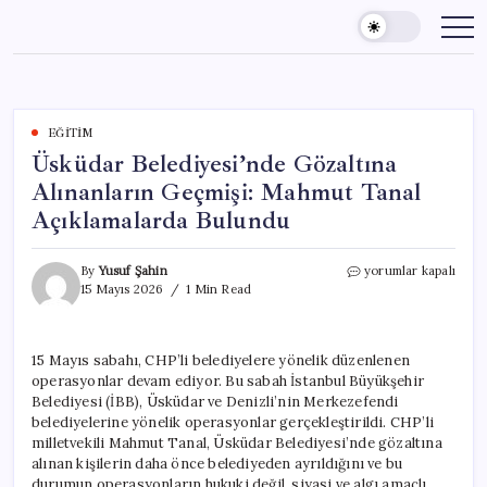
Skip
to
content
EĞITIM
Üsküdar Belediyesi’nde Gözaltına
Alınanların Geçmişi: Mahmut Tanal
Açıklamalarda Bulundu
Üsküdar
By
Yusuf Şahin
yorumlar kapalı
Belediyesi’nde
15 Mayıs 2026
1 Min Read
Gözaltına
Alınanların
Geçmişi:
15 Mayıs sabahı, CHP’li belediyelere yönelik düzenlenen
Mahmut
operasyonlar devam ediyor. Bu sabah İstanbul Büyükşehir
Tanal
Açıklamalarda
Belediyesi (İBB), Üsküdar ve Denizli’nin Merkezefendi
Bulundu
belediyelerine yönelik operasyonlar gerçekleştirildi. CHP’li
için
milletvekili Mahmut Tanal, Üsküdar Belediyesi’nde gözaltına
alınan kişilerin daha önce belediyeden ayrıldığını ve bu
durumun operasyonların hukuki değil, siyasi ve algı amaçlı