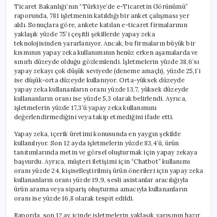
Ticaret Bakanlığı’nın “Türkiye’de e-Ticaretin Görünümü”
raporunda, 781 işletmenin katıldığı bir anket çalışması yer
aldı. Sonuçlara göre, ankete katılan e-ticaret firmalarının
yaklaşık yüzde 75’i çeşitli şekillerde yapay zeka
teknolojisinden yararlanıyor. Ancak, bu firmaların büyük bir
kısmının yapay zeka kullanımının henüz erken aşamalarda ve
sınırlı düzeyde olduğu gözlemlendi. İşletmelerin yüzde 38,6’sı
yapay zekayı çok düşük seviyede (deneme amaçlı), yüzde 25,1’i
ise düşük-orta düzeyde kullanıyor. Orta-yüksek düzeyde
yapay zeka kullananların oranı yüzde 13,7, yüksek düzeyde
kullananların oranı ise yüzde 5,3 olarak belirlendi. Ayrıca,
işletmelerin yüzde 17,3’ü yapay zeka kullanımını
değerlendirmediğini veya takip etmediğini ifade etti.
Yapay zeka, içerik üretimi konusunda en yaygın şekilde
kullanılıyor. Son 12 ayda işletmelerin yüzde 83,4’ü, ürün
tanıtımlarında metin ve görsel oluşturmak için yapay zekaya
başvurdu. Ayrıca, müşteri iletişimi için “Chatbot” kullanımı
oranı yüzde 24, kişiselleştirilmiş ürün önerileri için yapay zeka
kullananların oranı yüzde 19,9, sesli asistanlar aracılığıyla
ürün arama veya sipariş oluşturma amacıyla kullananların
oranı ise yüzde 16,8 olarak tespit edildi.
Raporda, son 12 ay içinde işletmelerin yaklaşık yarısının hazır