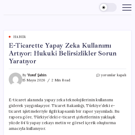
Skip
to
content
HABER
E-Ticarette Yapay Zeka Kullanımı
Artıyor: Hukuki Belirsizlikler Sorun
Yaratıyor
E-
By
Yusuf Şahin
yorumlar kapalı
Ticarette
15 Mayıs 2026
2 Min Read
Yapay
Zeka
Kullanımı
E-ticaret alanında yapay zeka teknolojilerinin kullanımı
Artıyor:
giderek yaygınlaşıyor. Ticaret Bakanlığı, Türkiye’deki e-
Hukuki
Belirsizlikler
ticaret işletmeleriyle ilgili kapsamlı bir rapor yayımladı. Bu
Sorun
rapora göre, Türkiye’deki e-ticaret şirketlerinin yaklaşık
Yaratıyor
yüzde 84’ü yapay zekayı metin ve görsel içerik oluşturma
için
amacıyla kullanıyor.