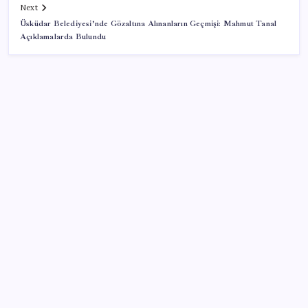
Next
Üsküdar Belediyesi’nde Gözaltına Alınanların Geçmişi: Mahmut Tanal
Açıklamalarda Bulundu
SON YAZILAR
ING’den dolar/TL tahmini
Beklenen veri geldi: Altın uçuşa geçti
Altında yükseliş kapıda mı? Uzman isimden ezber
bozan tahmin!
Fed Başkanı’ndan piyasaları sarsacak mesaj: