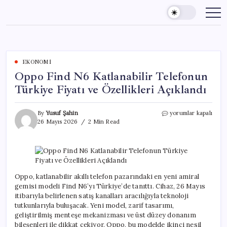
Skip
to
content
EKONOMI
Oppo Find N6 Katlanabilir Telefonun
Türkiye Fiyatı ve Özellikleri Açıklandı
Oppo
By
Yusuf Şahin
yorumlar kapalı
Find
26 Mayıs 2026
2 Min Read
N6
Katlanabilir
Telefonun
Türkiye
Fiyatı
ve
Oppo, katlanabilir akıllı telefon pazarındaki en yeni amiral
Özellikleri
gemisi modeli Find N6’yı Türkiye’de tanıttı. Cihaz, 26 Mayıs
Açıklandı
itibarıyla belirlenen satış kanalları aracılığıyla teknoloji
için
tutkunlarıyla buluşacak. Yeni model, zarif tasarımı,
geliştirilmiş menteşe mekanizması ve üst düzey donanım
bileşenleri ile dikkat çekiyor. Oppo, bu modelde ikinci nesil