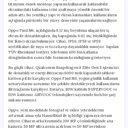
titanyum esnek menteşe yapısını kullanarak katlanabilir
ekranlardaki katlanma izini azaltmaya yönelik önemli bir
adım attı. Bu yenilikçi yapı ve ekran katmanları, kullanıcıların
açtığında pürüzsüz bir yüzey deneyimi yaşamalarını sağlıyor.
Oppo Find N6, açıldığında 8.12 inç boyutuna ulaşan bir iç
ekran ile donatılmışken, dış kapağında 6.62 inç büyüklüğünde
bir ikinci ekran bulunuyor. Cihaz, IP56, IP58 ve IP59
sertifikaları ile suya ve toza karşı dayanıklılık sunuyor. Yapılan
TÜV Rheinland testleri, telefonun 600 bin katlama
döngüsünden sonra bile formunu koruduğunu gösteriyor.
Bu güçlü cihaz, Qualcomm Snapdragon 8 Elite Gen 5 işlemcisi
ile donatıldı ve enerji ihtiyacını 6000 mAh kapasiteli silikon-
karbon pil ile karşılıyor. Oppo Find N6, yoğun günlük kullanım
senaryolarını sorunsuz bir şekilde destekleyerek kullanıcıların
ihtiyaçlarını karşılıyor. Batarya, 80W kablolu SUPERVOOC ve
50W kablosuz AIRVOOC teknolojileri sayesinde hızlı bir şarj
imkanı sunuyor.
Oppo, yeni modelinde fotoğraf ve video yeteneklerini
artırmak amacıyla Hasselblad ile iş birliği yapmaya devam
ediyor. Cihazın arka kısmında 200 MP çözünürlüğünde ana
kamera, 50 MP ultra geniş açılı lens ve 50 MP periskop