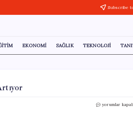
Subscribe t
ĞİTİM
EKONOMİ
SAĞLIK
TEKNOLOJİ
TANI
Artıyor
Lübnan’da
yorumlar kapal
Siyasi
Gerginlikler
Artıyor
için