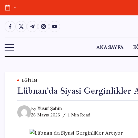
Skip
-
to
content
https://www.facebook.com/
https://twitter.com/
https://t.me/
https://www.instagram.com/
https://youtube.com/
ANA SAYFA
E
EĞITIM
Lübnan’da Siyasi Gerginlikler 
By
Yusuf Şahin
26 Mayıs 2026
1 Min Read