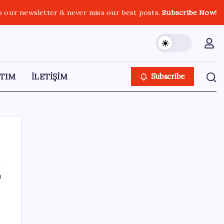
o our newsletter & never miss our best posts.
Subscribe Now!
TIM
İLETİŞİM
Subscribe
ı
SON YAZILAR
Fed Başkanı’ndan piyasaları sarsacak mesaj:
Enflasyon artarsa faiz artırımı yeniden