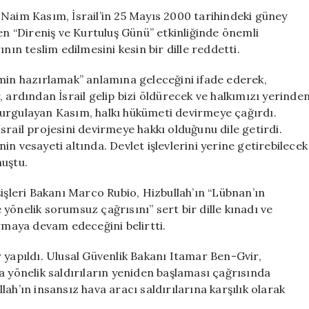
 Naim Kasım, İsrail’in 25 Mayıs 2000 tarihindeki güney
 “Direniş ve Kurtuluş Günü” etkinliğinde önemli
nın teslim edilmesini kesin bir dille reddetti.
emin hazırlamak” anlamına geleceğini ifade ederek,
 ardından İsrail gelip bizi öldürecek ve halkımızı yerinde
vurgulayan Kasım, halkı hükümeti devirmeye çağırdı.
srail projesini devirmeye hakkı olduğunu dile getirdi.
n vesayeti altında. Devlet işlevlerini yerine getirebilecek
nuştu.
işleri Bakanı Marco Rubio, Hizbullah’ın “Lübnan’ın
yönelik sorumsuz çağrısını” sert bir dille kınadı ve
maya devam edeceğini belirtti.
 yapıldı. Ulusal Güvenlik Bakanı Itamar Ben-Gvir,
a yönelik saldırıların yeniden başlaması çağrısında
ah’ın insansız hava aracı saldırılarına karşılık olarak