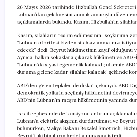
26 Mayıs 2026 tarihinde Hizbullah Genel Sekreteri
Lübnan’dan çekilmesini anmak amacıyla düzenlenen
açıklamalarda bulundu. Kasım, Hizbullah’ın silahları
Kasım, silahların teslim edilmesinin “soykırıma z
“Lübnan otoritesi bizden silahsızlanmamızı istiyor,
edecek” dedi. Beyrut hükümetinin zayıf olduğunu 
Ayrıca, halkın sokaklara çıkarak hükümeti ve ABD-İ
“Lübnan’da siyasi egemenlik kalmadı; ülkemiz ABD’ni
duruma gelene kadar silahlar kalacak” şeklinde ko
ABD’den gelen tepkiler de dikkat çekiciydi. ABD Dış
demokratik yollarla seçilmiş hükümetini devirmeye 
ABD’nin Lübnan’ın meşru hükümetinin yanında dur
İsrail cephesinde de tansiyonu artıran açıklamalar
Lübnan’a elektrik akışının durdurulması ve Beyrut’
bulunurken, Maliye Bakanı Bezalel Smotrich, Hizbull
Beyrut’taki binaların hedef alınmasını istedi.