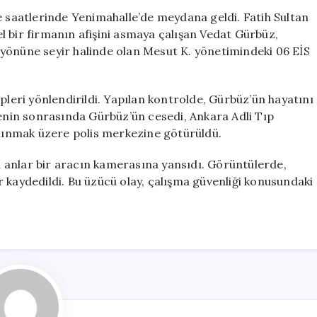
Otomobilin
e saatlerinde Yenimahalle’de meydana geldi. Fatih Sultan
Altında
l bir firmanın afişini asmaya çalışan Vedat Gürbüz,
Kalarak
yönüne seyir halinde olan Mesut K. yönetimindeki 06 EİS
Hayatını
Kaybetti
için
pleri yönlendirildi. Yapılan kontrolde, Gürbüz’ün hayatını
menin sonrasında Gürbüz’ün cesedi, Ankara Adli Tıp
alınmak üzere polis merkezine götürüldü.
 anlar bir aracın kamerasına yansıdı. Görüntülerde,
 kaydedildi. Bu üzücü olay, çalışma güvenliği konusundaki