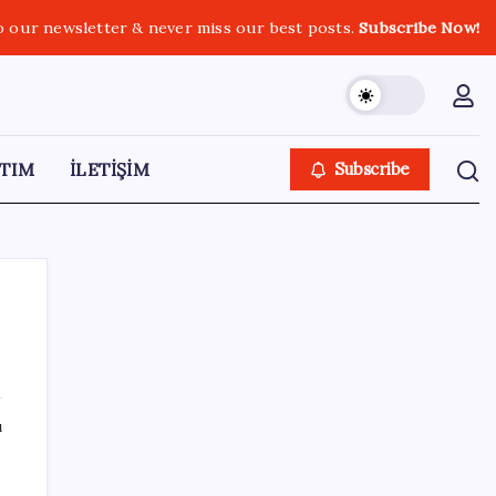
o our newsletter & never miss our best posts.
Subscribe Now!
TIM
İLETİŞİM
Subscribe
SON YAZILAR
ı
Elon Musk’ın Yapay Zeka Stratejisinde Yeni
Adım: Fabrika Yatırımları Artıyor