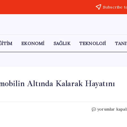
Subscribe t
ĞİTİM
EKONOMİ
SAĞLIK
TEKNOLOJİ
TANI
obilin Altında Kalarak Hayatını
Üst
yorumlar kapal
Geçitten
Düşen
Adam,