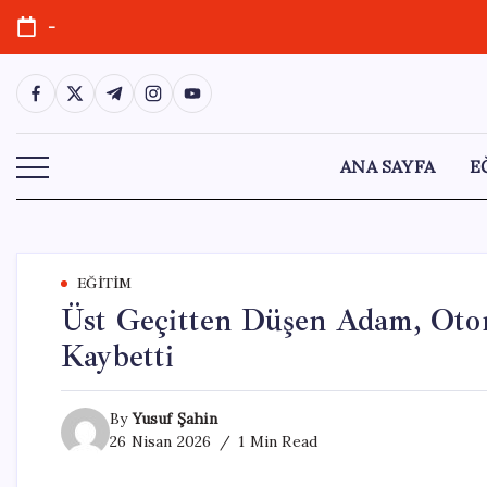
Skip
-
to
content
https://www.facebook.com/
https://twitter.com/
https://t.me/
https://www.instagram.com/
https://youtube.com/
ANA SAYFA
E
EĞITIM
Üst Geçitten Düşen Adam, Otom
Kaybetti
By
Yusuf Şahin
26 Nisan 2026
1 Min Read