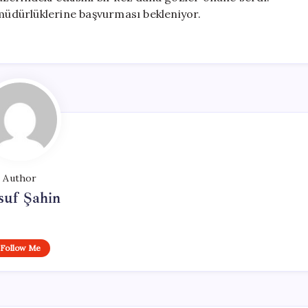
as müdürlüklerine başvurması bekleniyor.
Author
suf Şahin
Follow Me