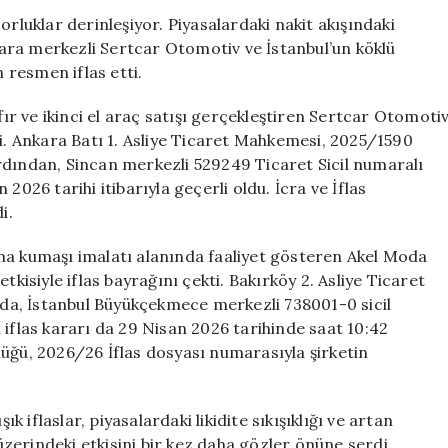
Sektöründe
orluklar derinleşiyor. Piyasalardaki nakit akışındaki
Şok
nkara merkezli Sertcar Otomotiv ve İstanbul’un köklü
İflaslar:
resmen iflas etti.
İki
Devi
fır ve ikinci el araç satışı gerçekleştiren Sertcar Otomoti
Kaybettik
ti. Ankara Batı 1. Asliye Ticaret Mahkemesi, 2025/1590
için
rdından, Sincan merkezli 529249 Ticaret Sicil numaralı
n 2026 tarihi itibarıyla geçerli oldu. İcra ve İflas
i.
ma kumaşı imalatı alanında faaliyet gösteren Akel Moda
tkisiyle iflas bayrağını çekti. Bakırköy 2. Asliye Ticaret
a, İstanbul Büyükçekmece merkezli 738001-0 sicil
 iflas kararı da 29 Nisan 2026 tarihinde saat 10:42
ürlüğü, 2026/26 İflas dosyası numarasıyla şirketin
iflaslar, piyasalardaki likidite sıkışıklığı ve artan
 üzerindeki etkisini bir kez daha gözler önüne serdi.