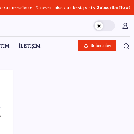
o our newsletter & never miss our best posts.
Subscribe Now!
TIM
İLETİŞİM
Subscribe
SON YAZILAR
ı
Elon Musk’ın Yapay Zeka Stratejisinde Yeni
Adım: Fabrika Yatırımları Artıyor