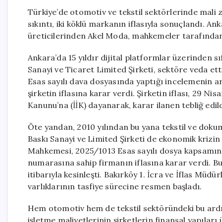
Türkiye’de otomotiv ve tekstil sektörlerinde mali z
sıkıntı, iki köklü markanın iflasıyla sonuçlandı. A
üreticilerinden Akel Moda, mahkemeler tarafından 
Ankara’da 15 yıldır dijital platformlar üzerinden sı
Sanayi ve Ticaret Limited Şirketi, sektöre veda et
Esas sayılı dava dosyasında yaptığı incelemenin a
şirketin iflasına karar verdi. Şirketin iflası, 29 Nisa
Kanunu’na (İİK) dayanarak, karar ilanen tebliğ edild
Öte yandan, 2010 yılından bu yana tekstil ve doku
Baskı Sanayi ve Limited Şirketi de ekonomik krizin e
Mahkemesi, 2025/1013 Esas sayılı dosya kapsamınd
numarasına sahip firmanın iflasına karar verdi. Bu
itibarıyla kesinleşti. Bakırköy 1. İcra ve İflas Müd
varlıklarının tasfiye sürecine resmen başladı.
Hem otomotiv hem de tekstil sektöründeki bu ardışık 
işletme maliyetlerinin şirketlerin finansal yapıları