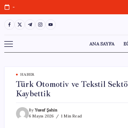
Skip
-
to
content
https://www.facebook.com/
https://twitter.com/
https://t.me/
https://www.instagram.com/
https://youtube.com/
ANA SAYFA
E
HABER
Türk Otomotiv ve Tekstil Sektör
Kaybettik
By
Yusuf Şahin
6 Mayıs 2026
1 Min Read