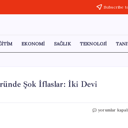
Subscribe t
ĞİTİM
EKONOMİ
SAĞLIK
TEKNOLOJİ
TANI
ünde Şok İflaslar: İki Devi
Türk
yorumlar kapal
Otomotiv
ve
Tekstil