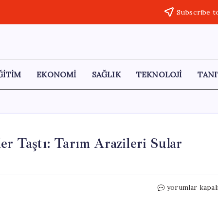
Subscribe t
ĞİTİM
EKONOMİ
SAĞLIK
TEKNOLOJİ
TANI
er Taştı: Tarım Arazileri Sular
Tokat’ta
yorumlar kapal
Yağışlar
Sonucu
Nehirler