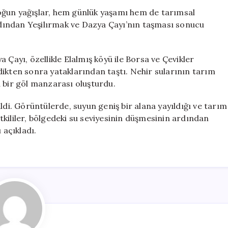
Taştı:
oğun yağışlar, hem günlük yaşamı hem de tarımsal
Tarım
ardından Yeşilırmak ve Dazya Çayı’nın taşması sonucu
Arazileri
Sular
Altında
 Çayı, özellikle Elalmış köyü ile Borsa ve Çevikler
Kaldı
ikten sonra yataklarından taştı. Nehir sularının tarım
için
ta bir göl manzarası oluşturdu.
ldi. Görüntülerde, suyun geniş bir alana yayıldığı ve tarım
kililer, bölgedeki su seviyesinin düşmesinin ardından
 açıkladı.