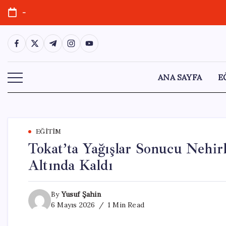
Skip
-
to
content
https://www.facebook.com/
https://twitter.com/
https://t.me/
https://www.instagram.com/
https://youtube.com/
ANA SAYFA
E
EĞITIM
Tokat’ta Yağışlar Sonucu Nehirl
Altında Kaldı
By
Yusuf Şahin
6 Mayıs 2026
1 Min Read