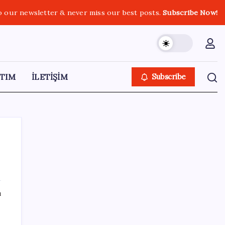
o our newsletter & never miss our best posts.
Subscribe Now!
TIM
İLETİŞİM
Subscribe
SON YAZILAR
ı
Elon Musk’ın Yapay Zeka Stratejisinde Yeni
Adım: Fabrika Yatırımları Artıyor