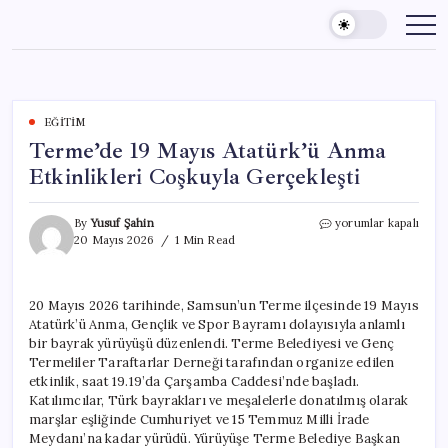
Skip
to
content
EĞITIM
Terme’de 19 Mayıs Atatürk’ü Anma
Etkinlikleri Coşkuyla Gerçekleşti
Terme’de
By
Yusuf Şahin
yorumlar kapalı
19
20 Mayıs 2026
1 Min Read
Mayıs
Atatürk’ü
Anma
20 Mayıs 2026 tarihinde, Samsun’un Terme ilçesinde 19 Mayıs
Etkinlikleri
Atatürk’ü Anma, Gençlik ve Spor Bayramı dolayısıyla anlamlı
Coşkuyla
Gerçekleşti
bir bayrak yürüyüşü düzenlendi. Terme Belediyesi ve Genç
için
Termeliler Taraftarlar Derneği tarafından organize edilen
etkinlik, saat 19.19’da Çarşamba Caddesi’nde başladı.
Katılımcılar, Türk bayrakları ve meşalelerle donatılmış olarak
marşlar eşliğinde Cumhuriyet ve 15 Temmuz Milli İrade
Meydanı’na kadar yürüdü. Yürüyüşe Terme Belediye Başkan