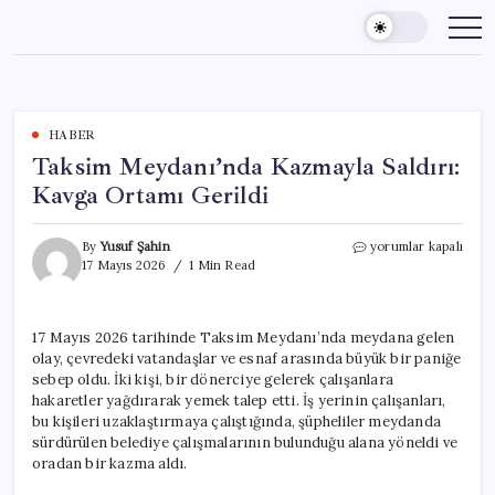
Skip
to
content
HABER
Taksim Meydanı’nda Kazmayla Saldırı:
Kavga Ortamı Gerildi
Taksim
By
Yusuf Şahin
yorumlar kapalı
Meydanı’nda
17 Mayıs 2026
1 Min Read
Kazmayla
Saldırı:
Kavga
17 Mayıs 2026 tarihinde Taksim Meydanı’nda meydana gelen
Ortamı
olay, çevredeki vatandaşlar ve esnaf arasında büyük bir paniğe
Gerildi
için
sebep oldu. İki kişi, bir dönerciye gelerek çalışanlara
hakaretler yağdırarak yemek talep etti. İş yerinin çalışanları,
bu kişileri uzaklaştırmaya çalıştığında, şüpheliler meydanda
sürdürülen belediye çalışmalarının bulunduğu alana yöneldi ve
oradan bir kazma aldı.