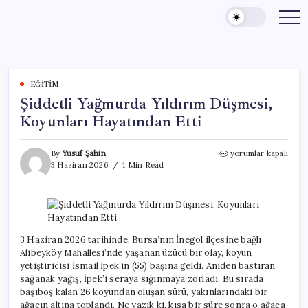
Skip
to
content
EĞITIM
Şiddetli Yağmurda Yıldırım Düşmesi,
Koyunları Hayatından Etti
Şiddetli
By
Yusuf Şahin
yorumlar kapalı
Yağmurda
3 Haziran 2026
1 Min Read
Yıldırım
Düşmesi,
Koyunları
Hayatından
Etti
için
3 Haziran 2026 tarihinde, Bursa’nın İnegöl ilçesine bağlı
Alibeyköy Mahallesi’nde yaşanan üzücü bir olay, koyun
yetiştiricisi İsmail İpek’in (55) başına geldi. Aniden bastıran
sağanak yağış, İpek’i seraya sığınmaya zorladı. Bu sırada
başıboş kalan 26 koyundan oluşan sürü, yakınlarındaki bir
ağacın altına toplandı. Ne yazık ki, kısa bir süre sonra o ağaca