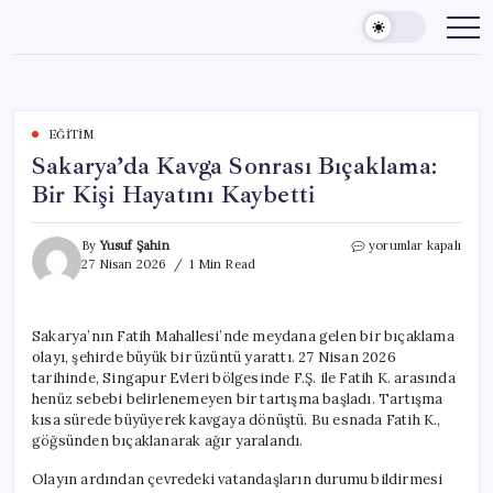
Skip
to
content
EĞITIM
Sakarya’da Kavga Sonrası Bıçaklama:
Bir Kişi Hayatını Kaybetti
Sakarya’da
By
Yusuf Şahin
yorumlar kapalı
Kavga
27 Nisan 2026
1 Min Read
Sonrası
Bıçaklama:
Bir
Sakarya’nın Fatih Mahallesi’nde meydana gelen bir bıçaklama
Kişi
olayı, şehirde büyük bir üzüntü yarattı. 27 Nisan 2026
Hayatını
Kaybetti
tarihinde, Singapur Evleri bölgesinde F.Ş. ile Fatih K. arasında
için
henüz sebebi belirlenemeyen bir tartışma başladı. Tartışma
kısa sürede büyüyerek kavgaya dönüştü. Bu esnada Fatih K.,
göğsünden bıçaklanarak ağır yaralandı.
Olayın ardından çevredeki vatandaşların durumu bildirmesi