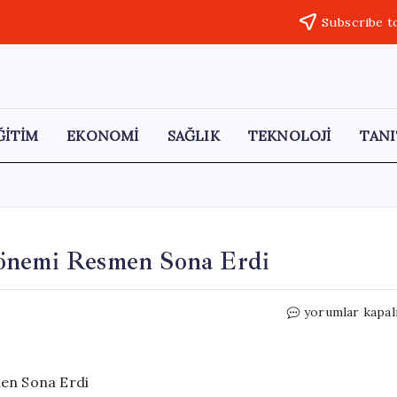
Subscribe t
ĞİTİM
EKONOMİ
SAĞLIK
TEKNOLOJİ
TANI
Dönemi Resmen Sona Erdi
Rusya’da
yorumlar kapal
Visa
ve
Mastercard
Dönemi