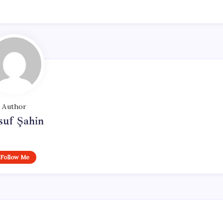
Author
suf Şahin
Follow Me