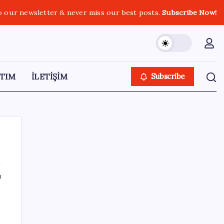
o our newsletter & never miss our best posts.
Subscribe Now!
TIM
İLETİŞİM
Subscribe
ı
SON YAZILAR
Elon Musk’ın Yapay Zeka Stratejisinde Yeni
Adım: Fabrika Yatırımları Artıyor