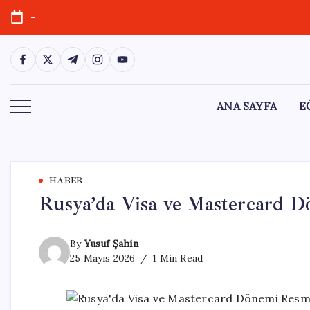
Skip
-
to
content
https://www.facebook.com/
https://twitter.com/
https://t.me/
https://www.instagram.com/
https://youtube.com/
ANA SAYFA
E
HABER
Rusya’da Visa ve Mastercard 
By
Yusuf Şahin
25 Mayıs 2026
1 Min Read