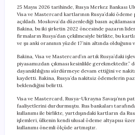
25 Mayıs 2026 tarihinde, Rusya Merkez Bankası Ul
Visa ve Mastercard kartlarının Rusya’daki ödeme p
açıkladı. Moskova’da düzenlediği basın açıklaması
Bakina, bu iki şirketin 2022 öncesinde pazarın lid
firmaların Rusya’dan çekilmesiyle birlikte, bu kartl
ve şu anki oranının yüzde 17’nin altında olduğunu 
Bakina, Visa ve Mastercard’ın artık Rusya’daki işle
piyasamızdan çıkması kesinlikle gerekmektedir.” 
dayanıklılığını sürdürmeye devam ettiğini ve nakit
kaydetti. Bakina, Rusya’da nakitsiz ödemelerin pa
beklendiğini belirtti.
Visa ve Mastercard, Rusya-Ukrayna Savaşı’nın pat
faaliyetlerini durdurmuştu. Rus bankaları tarafınd
kullanımı ile birlikte, yurtdışındaki kartların da R
işlemleri, ülkenin kendi ulusal ödeme altyapısı üz
kullanımı önemli ölçüde artmıştır.