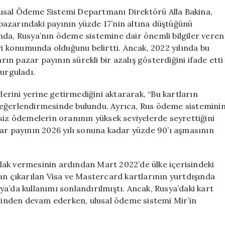
Resmen
usal Ödeme Sistemi Departmanı Direktörü Alla Bakina,
Sona
azarındaki payının yüzde 17’nin altına düştüğünü
Erdi
nda, Rusya’nın ödeme sistemine dair önemli bilgiler veren
için
eri konumunda olduğunu belirtti. Ancak, 2022 yılında bu
arın pazar payının sürekli bir azalış gösterdiğini ifade etti
vurguladı.
vlerini yerine getirmediğini aktararak, “Bu kartların
değerlendirmesinde bulundu. Ayrıca, Rus ödeme sistemini
siz ödemelerin oranının yüksek seviyelerde seyrettiğini
zar payının 2026 yılı sonuna kadar yüzde 90’ı aşmasının
lak vermesinin ardından Mart 2022’de ülke içerisindeki
an çıkarılan Visa ve Mastercard kartlarının yurtdışında
usya’da kullanımı sonlandırılmıştı. Ancak, Rusya’daki kart
erinden devam ederken, ulusal ödeme sistemi Mir’in