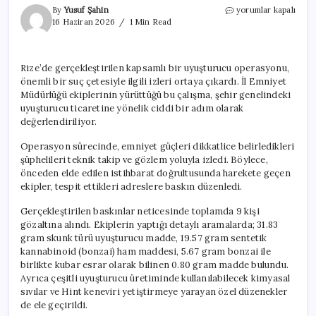
Rize’de
By
Yusuf Şahin
yorumlar kapalı
Uyuşturucu
16 Haziran 2026
1 Min Read
ile
Mücadele:
7
Rize’de gerçekleştirilen kapsamlı bir uyuşturucu operasyonu,
Kişi
önemli bir suç çetesiyle ilgili izleri ortaya çıkardı. İl Emniyet
Tutuklandı
için
Müdürlüğü ekiplerinin yürüttüğü bu çalışma, şehir genelindeki
uyuşturucu ticaretine yönelik ciddi bir adım olarak
değerlendiriliyor.
Operasyon sürecinde, emniyet güçleri dikkatlice belirledikleri
şüphelileri teknik takip ve gözlem yoluyla izledi. Böylece,
önceden elde edilen istihbarat doğrultusunda harekete geçen
ekipler, tespit ettikleri adreslere baskın düzenledi.
Gerçekleştirilen baskınlar neticesinde toplamda 9 kişi
gözaltına alındı. Ekiplerin yaptığı detaylı aramalarda; 31.83
gram skunk türü uyuşturucu madde, 19.57 gram sentetik
kannabinoid (bonzai) ham maddesi, 5.67 gram bonzai ile
birlikte kubar esrar olarak bilinen 0.80 gram madde bulundu.
Ayrıca çeşitli uyuşturucu üretiminde kullanılabilecek kimyasal
sıvılar ve Hint keneviri yetiştirmeye yarayan özel düzenekler
de ele geçirildi.