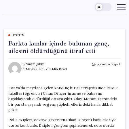
Skip
to
content
EĞITIM
Parkta kanlar içinde bulunan genç,
ailesini öldürdüğünü itiraf etti
Parkta
By
Yusuf Şahin
yorumlar kapalı
kanlar
16 Mayıs 2026
1 Min Read
içinde
bulunan
genç,
Konya’da meydana gelen korkunç bir aile trajedisinde, hukuk
ailesini
fakültesi öğrencisi Cihan Dinçer’in anne ve babasını
öldürdüğünü
itiraf
bıçaklayarak öldürdüğü ortaya çıktı. Olay, Meram ilçesindeki
etti
bir parkta yaşandı ve genç şüpheli, ellerindeki kanla dikkat
için
çekti.
Polis ekipleri, devriye gezerken Cihan Dinçer’i kanlı elleriyle
otururken buldu. Ekipler, gençten şüphelenerek soru sordu.