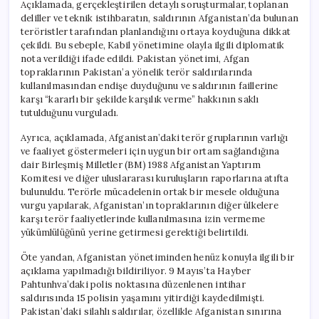
Açıklamada, gerçekleştirilen detaylı soruşturmalar, toplanan
deliller ve teknik istihbaratın, saldırının Afganistan’da bulunan
teröristler tarafından planlandığını ortaya koyduğuna dikkat
çekildi. Bu sebeple, Kabil yönetimine olayla ilgili diplomatik
nota verildiği ifade edildi. Pakistan yönetimi, Afgan
topraklarının Pakistan’a yönelik terör saldırılarında
kullanılmasından endişe duyduğunu ve saldırının faillerine
karşı “kararlı bir şekilde karşılık verme” hakkının saklı
tutulduğunu vurguladı.
Ayrıca, açıklamada, Afganistan’daki terör gruplarının varlığı
ve faaliyet göstermeleri için uygun bir ortam sağlandığına
dair Birleşmiş Milletler (BM) 1988 Afganistan Yaptırım
Komitesi ve diğer uluslararası kuruluşların raporlarına atıfta
bulunuldu. Terörle mücadelenin ortak bir mesele olduğuna
vurgu yapılarak, Afganistan’ın topraklarının diğer ülkelere
karşı terör faaliyetlerinde kullanılmasına izin vermeme
yükümlülüğünü yerine getirmesi gerektiği belirtildi.
Öte yandan, Afganistan yönetiminden henüz konuyla ilgili bir
açıklama yapılmadığı bildiriliyor. 9 Mayıs’ta Hayber
Pahtunhva’daki polis noktasına düzenlenen intihar
saldırısında 15 polisin yaşamını yitirdiği kaydedilmişti.
Pakistan’daki silahlı saldırılar, özellikle Afganistan sınırına