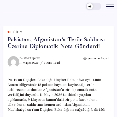
Skip
to
content
EĞITIM
Pakistan, Afganistan’a Terör Saldırısı
Üzerine Diplomatik Nota Gönderdi
Pakistan,
By
Yusuf Şahin
yorumlar kapalı
Afganistan’a
11 Mayıs 2026
1 Min Read
Terör
Saldırısı
Üzerine
Pakistan Dışişleri Bakanlığı, Hayber Pahtunhva eyaletinin
Diplomatik
Bannu bölgesinde 15 polisin hayatını kaybettiği terör
Nota
Gönderdi
saldırısının ardından Afganistan’a bir diplomatik nota
için
verildiğini duyurdu. 11 Mayıs 2026 tarihinde yapılan
açıklamada, 9 Mayıs’ta Bannu’daki bir polis karakoluna
düzenlenen saldırının hemen ardından Afganistan
Maslahatgüzarı’nın Dışişleri Bakanlığı’na çağrıldığı belirtildi.