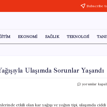
Subscribe t
ĞİTİM
EKONOMİ
SAĞLIK
TEKNOLOJİ
TANI
ağışıyla Ulaşımda Sorunlar Yaşandı
Nisan
yorumlar kapal
Ayında
Erzurum’da
Kar
Yağışıyla
rinde etkili olan kar yağışı ve yoğun tipi, ulaşımda ciddi