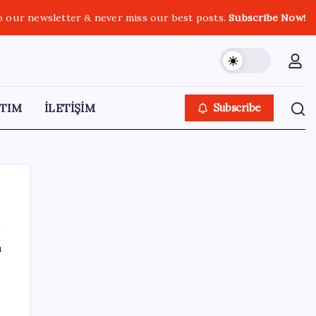
o our newsletter & never miss our best posts.
Subscribe Now!
TIM
İLETİŞİM
Subscribe
ı
SON YAZILAR
Microsoft Edge’den Reklam
Engelleyicilerine Engel: İşte Detaylar