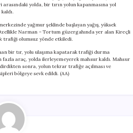
Ulaşımda
i arasındaki yolda, bir tırın yolun kapanmasına yol
Sorunlar
kaldı.
Yaşandı
için
merkezinde yağmur şeklinde başlayan yağış, yüksek
. Özellikle Narman – Tortum güzergahında yer alan Kireçli
k trafiği olumsuz yönde etkiledi.
nan bir tır, yolu ulaşıma kapatarak trafiği durma
n fazla araç, yolda ilerleyemeyerek mahsur kaldı. Mahsur
ldirdikten sonra, yolun tekrar trafiğe açılması ve
pleri bölgeye sevk edildi. (AA)