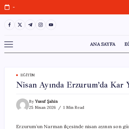
Skip
-
to
content
https://www.facebook.com/
https://twitter.com/
https://t.me/
https://www.instagram.com/
https://youtube.com/
ANA SAYFA
E
EĞITIM
Nisan Ayında Erzurum’da Kar Y
By
Yusuf Şahin
25 Nisan 2026
1 Min Read
Erzurum’un Narman ilçesinde nisan ayının son günle