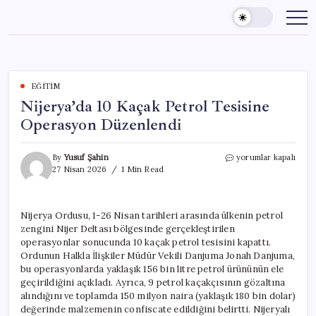
Skip
to
content
EĞITIM
Nijerya’da 10 Kaçak Petrol Tesisine
Operasyon Düzenlendi
Nijerya’da
By
Yusuf Şahin
yorumlar kapalı
10
27 Nisan 2026
1 Min Read
Kaçak
Petrol
Tesisine
Nijerya Ordusu, 1-26 Nisan tarihleri arasında ülkenin petrol
Operasyon
zengini Nijer Deltası bölgesinde gerçekleştirilen
Düzenlendi
için
operasyonlar sonucunda 10 kaçak petrol tesisini kapattı.
Ordunun Halkla İlişkiler Müdür Vekili Danjuma Jonah Danjuma,
bu operasyonlarda yaklaşık 156 bin litre petrol ürününün ele
geçirildiğini açıkladı. Ayrıca, 9 petrol kaçakçısının gözaltına
alındığını ve toplamda 150 milyon naira (yaklaşık 180 bin dolar)
değerinde malzemenin confiscate edildiğini belirtti. Nijeryalı