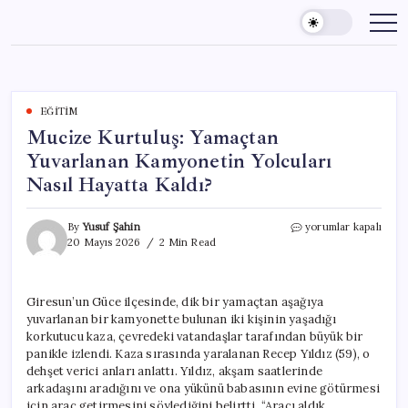
Skip
to
content
EĞITIM
Mucize Kurtuluş: Yamaçtan
Yuvarlanan Kamyonetin Yolcuları
Nasıl Hayatta Kaldı?
Mucize
By
Yusuf Şahin
yorumlar kapalı
Kurtuluş:
20 Mayıs 2026
2 Min Read
Yamaçtan
Yuvarlanan
Kamyonetin
Giresun’un Güce ilçesinde, dik bir yamaçtan aşağıya
Yolcuları
yuvarlanan bir kamyonette bulunan iki kişinin yaşadığı
Nasıl
Hayatta
korkutucu kaza, çevredeki vatandaşlar tarafından büyük bir
Kaldı?
panikle izlendi. Kaza sırasında yaralanan Recep Yıldız (59), o
için
dehşet verici anları anlattı. Yıldız, akşam saatlerinde
arkadaşını aradığını ve ona yükünü babasının evine götürmesi
için araç getirmesini söylediğini belirtti. “Aracı aldık,