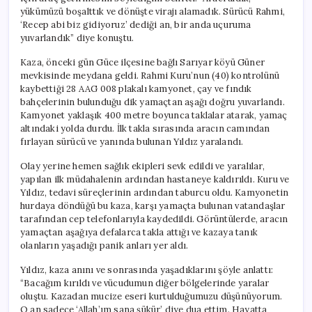
yükümüzü boşalttık ve dönüşte virajı alamadık. Sürücü Rahmi,
‘Recep abi biz gidiyoruz’ dediği an, bir anda uçuruma
yuvarlandık” diye konuştu.
Kaza, önceki gün Güce ilçesine bağlı Sarıyar köyü Güner
mevkisinde meydana geldi. Rahmi Kuru’nun (40) kontrolünü
kaybettiği 28 AAG 008 plakalı kamyonet, çay ve fındık
bahçelerinin bulunduğu dik yamaçtan aşağı doğru yuvarlandı.
Kamyonet yaklaşık 400 metre boyunca taklalar atarak, yamaç
altındaki yolda durdu. İlk takla sırasında aracın camından
fırlayan sürücü ve yanında bulunan Yıldız yaralandı.
Olay yerine hemen sağlık ekipleri sevk edildi ve yaralılar,
yapılan ilk müdahalenin ardından hastaneye kaldırıldı. Kuru ve
Yıldız, tedavi süreçlerinin ardından taburcu oldu. Kamyonetin
hurdaya döndüğü bu kaza, karşı yamaçta bulunan vatandaşlar
tarafından cep telefonlarıyla kaydedildi. Görüntülerde, aracın
yamaçtan aşağıya defalarca takla attığı ve kazaya tanık
olanların yaşadığı panik anları yer aldı.
Yıldız, kaza anını ve sonrasında yaşadıklarını şöyle anlattı:
“Bacağım kırıldı ve vücudumun diğer bölgelerinde yaralar
oluştu. Kazadan mucize eseri kurtulduğumuzu düşünüyorum.
O an sadece ‘Allah’ım sana şükür’ diye dua ettim. Hayatta