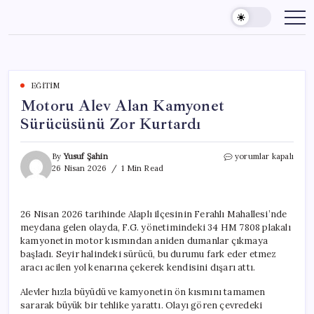
Skip
to
content
EĞITIM
Motoru Alev Alan Kamyonet
Sürücüsünü Zor Kurtardı
Motoru
By
Yusuf Şahin
yorumlar kapalı
Alev
26 Nisan 2026
1 Min Read
Alan
Kamyonet
Sürücüsünü
26 Nisan 2026 tarihinde Alaplı ilçesinin Ferahlı Mahallesi’nde
Zor
meydana gelen olayda, F.G. yönetimindeki 34 HM 7808 plakalı
Kurtardı
için
kamyonetin motor kısmından aniden dumanlar çıkmaya
başladı. Seyir halindeki sürücü, bu durumu fark eder etmez
aracı acilen yol kenarına çekerek kendisini dışarı attı.
Alevler hızla büyüdü ve kamyonetin ön kısmını tamamen
sararak büyük bir tehlike yarattı. Olayı gören çevredeki