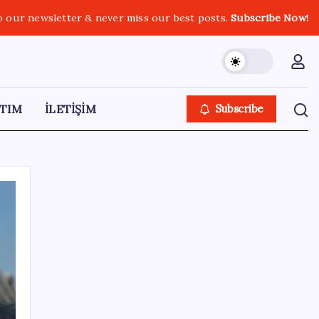
o our newsletter & never miss our best posts.
Subscribe Now!
TIM
İLETİŞİM
Subscribe
SON YAZILAR
Elon Musk’ın Yapay Zeka Stratejisinde Yeni
Adım: Fabrika Yatırımları Artıyor