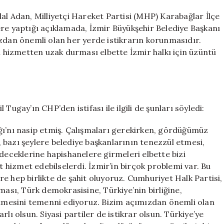
Cemil
Tugay
al Adan, Milliyetçi Hareket Partisi (MHP) Karabağlar İlçe
istifasına
ere yaptığı açıklamada, İzmir Büyükşehir Belediye Başkanı
tuhaf
ımızdan önemli olan her yerde istikrarın korunmasıdır.
yorum
un hizmetten uzak durması elbette İzmir halkı için üzüntü
için
Tugay’ın CHP’den istifası ile ilgili de şunları söyledi:
ğı’nı nasip etmiş. Çalışmaları gerekirken, gördüğümüz
e, bazı şeylere belediye başkanlarının tenezzül etmesi,
edeceklerine hapishanelere girmeleri elbette bizi
hizmet edebilselerdi. İzmir’in birçok problemi var. Bu
e hep birlikte de şahit oluyoruz. Cumhuriyet Halk Partisi,
ması, Türk demokrasisine, Türkiye’nin birliğine,
 etmesini temenni ediyoruz. Bizim açımızdan önemli olan
lı olsun. Siyasi partiler de istikrar olsun. Türkiye’ye