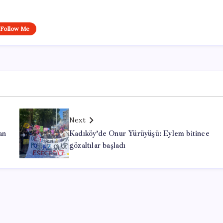
Follow Me
Next
an
Kadıköy’de Onur Yürüyüşü: Eylem bitince
gözaltılar başladı