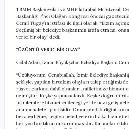
TBMM Başkanvekili ve MHP İstanbul Milletvekili Cel
Başkanlığı 7’nci Olağan Kongresi öncesi gazetecil
Cemil Tugay’ın istifası ile ilgili olarak, “Bizim aç
Seçilmiş bir belediye başkanının istifa etmesi, on
verici bir olay” dedi.
“ÜZÜNTÜ VERİCİ BİR OLAY”
Celal Adan, İzmir Büyükşehir Belediye Başkanı Cemil 
“Üzülüyorum. Cenabıallah, İzmir Belediye Başkanlı
şekliyle, yapılan birtakım olayları takip ettiğimizd
rüşvet çarkına dahil olmaları, milletimize hizmet 
üzmüştür. Keşke yapmasalardı. Keşke doğru dürüst 
problemlere hizmet edileceği yerde bazı gelişmeler
ana muhalefet partisidir. Onun kendi birliğini koru
beraberliğine, seçilen belediyelerin halka hizmet
her yerde istikrarın korunmasıdır. Kurumlar istikrar