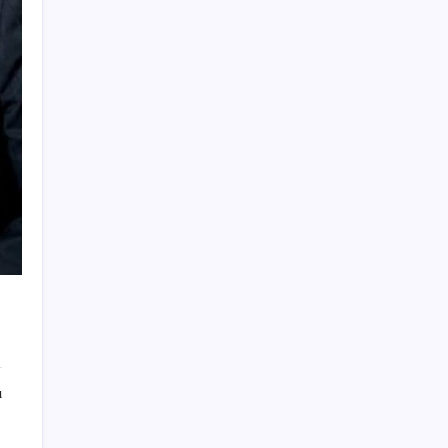
Huawei FreeClip 2 S Satışa Sunuldu: İşte
Fiyatı
Dezenflasyon devam ediyor
Bilezik alanlar battı! Mart’ta 84 bin TL’ye
satılan bilezik şimdi 62 bin TL’ye düştü
Altın fiyatları için psikolojik eşik uyarısı
Borsa çöküşünden tarihi rekorlara:
Microsoft’tan süper uygulama hamlesi
Bayrampaşa’da hareketli anlar! ‘Laf atma’
kavgasını ayırmak isterken silahla vuruldu: 2
yaralı
Akın Gürlek duyurdu… Yasadışı bahis
soruşturması: 33 gözaltı kararı
Aydın’da orman yangını: Ekipler müdahale
ı
ediyor
Meteoroloji açıkladı: 30 Temmuz 2026 hava