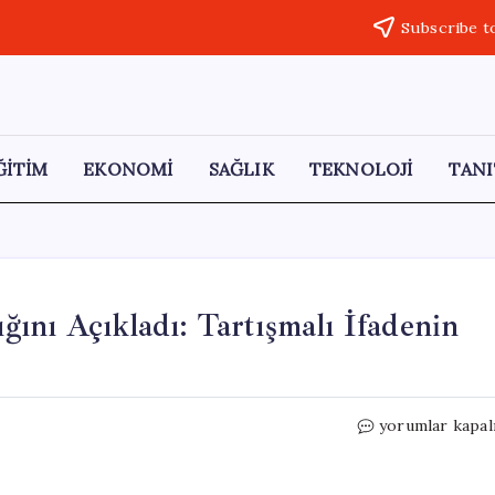
Subscribe t
ĞİTİM
EKONOMİ
SAĞLIK
TEKNOLOJİ
TANI
nı Açıkladı: Tartışmalı İfadenin
MHP,
yorumlar kapal
PKK’nın
Silah
Bırakmadığını