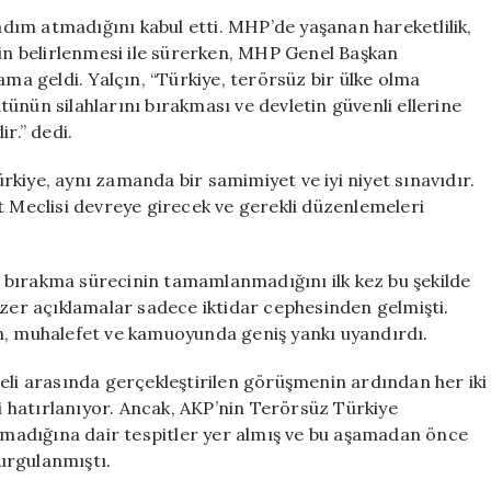
Açıkladı:
ım atmadığını kabul etti. MHP’de yaşanan hareketlilik,
Tartışmalı
nin belirlenmesi ile sürerken, MHP Genel Başkan
İfadenin
ama geldi. Yalçın, “Türkiye, terörsüz bir ülke olma
Ardındaki
ünün silahlarını bırakması ve devletin güvenli ellerine
Gerçekler
r.” dedi.
için
kiye, aynı zamanda bir samimiyet ve iyi niyet sınavıdır.
t Meclisi devreye girecek ve gerekli düzenlemeleri
 bırakma sürecinin tamamlanmadığını ilk kez bu şekilde
nzer açıklamalar sadece iktidar cephesinden gelmişti.
n, muhalefet ve kamuoyunda geniş yankı uyandırdı.
eli arasında gerçekleştirilen görüşmenin ardından her iki
ği hatırlanıyor. Ancak, AKP’nin Terörsüz Türkiye
madığına dair tespitler yer almış ve bu aşamadan önce
urgulanmıştı.