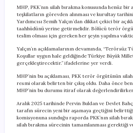
MHP, PKK’nın silah bırakma konusunda henüz bir ad
teşkilatların görevden alınması ve kurultay tarihi
Yardımcısı Semih Yalçın’dan dikkat çekici bir açıkl
taahhüdünü yerine getirmelidir. Bölücü terör örgüt
teslim olması için gereken her şeyin yapılma vaktidi
Yalçın’ın açıklamalarının devamında, “Terörsüz Tür
Koşullar uygun hale geldiğinde Türkiye Büyük Mille
gerçekleştirecektir.” ifadelerine yer verdi.
MHP’nin bu açıklaması, PKK terör örgütünün silah
resmi olarak belirten bir çıkış oldu. Daha önce be
MHP’nin bu durumu itiraf olarak değerlendirilirke
Aralık 2025 tarihinde Pervin Buldan ve Devlet Bahç
tarafın sürecin yeni bir aşamaya geçtiğini belirtti
komisyonuna sunduğu raporda PKK’nın silah bırak
silah bırakma sürecinin tamamlanması gerektiği v