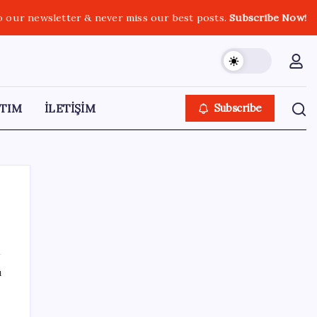
o our newsletter & never miss our best posts.
Subscribe Now!
TIM
İLETİŞİM
Subscribe
SON YAZILAR
ı
Elon Musk’ın Yapay Zeka Stratejisinde Yeni
Adım: Fabrika Yatırımları Artıyor