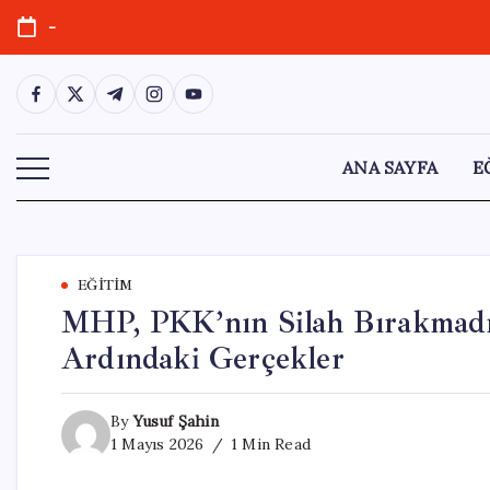
Skip
-
to
content
https://www.facebook.com/
https://twitter.com/
https://t.me/
https://www.instagram.com/
https://youtube.com/
ANA SAYFA
E
EĞITIM
MHP, PKK’nın Silah Bırakmadığı
Ardındaki Gerçekler
By
Yusuf Şahin
1 Mayıs 2026
1 Min Read