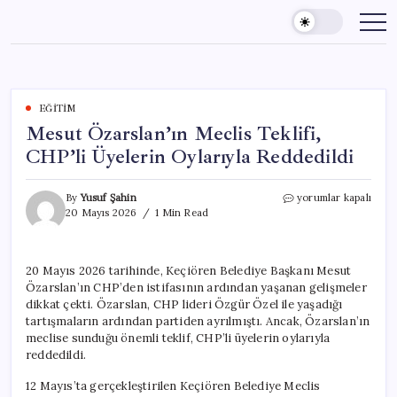
Skip
to
content
EĞITIM
Mesut Özarslan’ın Meclis Teklifi,
CHP’li Üyelerin Oylarıyla Reddedildi
Mesut
By
Yusuf Şahin
yorumlar kapalı
Özarslan’ın
20 Mayıs 2026
1 Min Read
Meclis
Teklifi,
CHP’li
20 Mayıs 2026 tarihinde, Keçiören Belediye Başkanı Mesut
Üyelerin
Özarslan’ın CHP’den istifasının ardından yaşanan gelişmeler
Oylarıyla
Reddedildi
dikkat çekti. Özarslan, CHP lideri Özgür Özel ile yaşadığı
için
tartışmaların ardından partiden ayrılmıştı. Ancak, Özarslan’ın
meclise sunduğu önemli teklif, CHP’li üyelerin oylarıyla
reddedildi.
12 Mayıs’ta gerçekleştirilen Keçiören Belediye Meclis