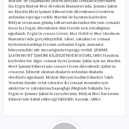
Mardin ‘de yaşamlarını yitiren Süryani cemaati üyelerinden
Düzenlendi
İsa Ergin Midyat Mor Abrohom Manastırı’nda, Şemme Şahin
için
ise Mardin Mort İşmuni Kilisesi’nde düzenlenen törenlerin
ardından toprağa verildi. Mardin’de hayatını kaybeden
Midyat’ın tanınan gümüş telkari ustalarından Süryani cemaati
üyesi İsa Ergin, düzenlenen dini törenle son yolculuğuna
uğurlandı. Ergin’in cenaze töreni, Mor Hobil ve Mor Abrohom
Manastırı’nda gerçekleştirildi. Ailesi, yakınları ve cemaat
üyelerinin katıldığı törenin ardından Ergin, manastır
bünyesindeki aile mezarlığında toprağa verildi. ŞEMME
ŞAHİN MORT İŞMUNİ KİLİSESİ’NDEN UĞURLANDI Hayatını
kaybeden bir diğer cemaat üyesi Şemme Şahin için ise Mardin
Mort İşmuni Kilisesi’nde cenaze töreni düzenlendi. Şahin’in
cenazesi, kilisede okunan duaların ardından dualarla
ebediyete uğurlandı. Midyat Süryani Kadim Kiliseleri Vakfı
Yönetim Kurulu, vefat eden her iki cemaat mensubu için
ailelerine ve yakınlarına başsağlığı dileğinde bulundu. İsa
Ergin ve Şemme Şahin’in taziyelerinin, Midyat Mor Barsavmo
Kilisesi’nde kabul edileceği bildirildi. Kaynak: ANKA