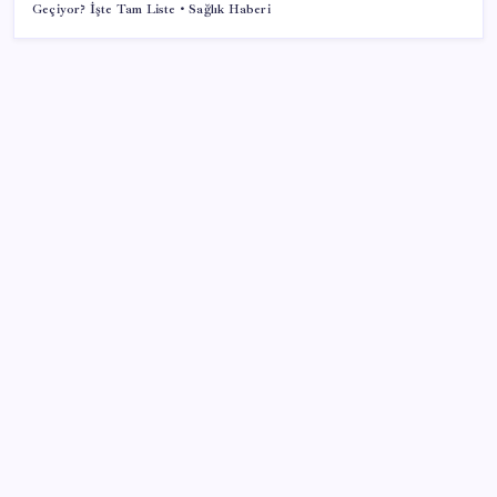
Geçiyor? İşte Tam Liste • Sağlık Haberi
SON YAZILAR
Microsoft Edge’den Reklam Engelleyicilerine Engel:
İşte Detaylar
ING’den dolar/TL tahmini
Beklenen veri geldi: Altın uçuşa geçti
Altında yükseliş kapıda mı? Uzman isimden ezber
bozan tahmin!
Fed Başkanı’ndan piyasaları sarsacak mesaj: