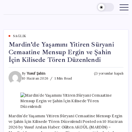
Skip
to
content
SAĞLIK
Mardin’de Yaşamını Yitiren Süryani
Cemaatine Mensup Ergin ve Şahin
İçin Kilisede Tören Düzenlendi
Mardin’de
By
Yusuf Şahin
yorumlar kapalı
Yaşamını
10 Haziran 2026
1 Min Read
Yitiren
Süryani
Cemaatine
Mensup
Ergin
ve
Şahin
Mardin’de Yaşamını Yitiren Süryani Cemaatine Mensup Ergin
İçin
ve Şahin İçin Kilisede Tören Düzenlendi Posted on 10 Haziran
Kilisede
2026 by Yusuf Arslan Haber: Gülten AKGÜL (MARDİN) –
Tören