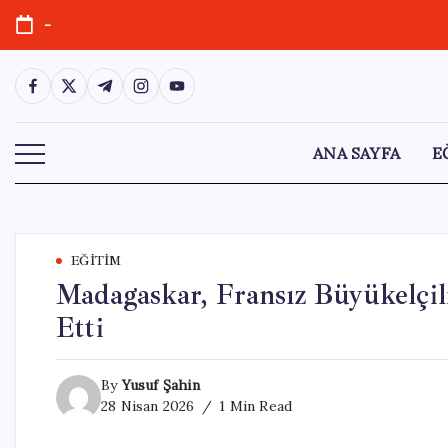
Skip
-
to
content
https://www.facebook.com/
https://twitter.com/
https://t.me/
https://www.instagram.com/
https://youtube.com/
ANA SAYFA
E
EĞITIM
Madagaskar, Fransız Büyükelçili
Etti
By
Yusuf Şahin
28 Nisan 2026
1 Min Read