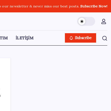
o our newsletter & never miss our best posts.
Subscribe Now!
TIM
İLETİŞİM
Subscribe
SON YAZILAR
ı
OpenAI’ın İlk Cihazı için Fiyat ve Tasarım
Belli Oldu