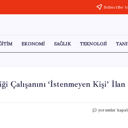
Subscribe t
ĞİTİM
EKONOMİ
SAĞLIK
TEKNOLOJİ
TANI
ği Çalışanını ‘İstenmeyen Kişi’ İlan
Madagaskar,
yorumlar kapal
Fransız
Büyükelçiliği
Çalışanını