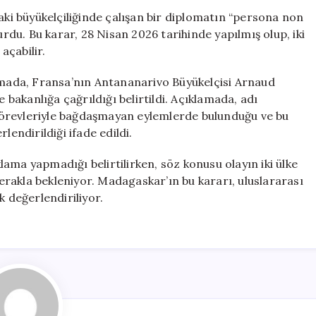
‘İstenmeyen
i büyükelçiliğinde çalışan bir diplomatın “persona non
Kişi’
urdu. Bu karar, 28 Nisan 2026 tarihinde yapılmış olup, iki
İlan
açabilir.
Etti
için
lamada, Fransa’nın Antananarivo Büyükelçisi Arnaud
e bakanlığa çağrıldığı belirtildi. Açıklamada, adı
görevleriyle bağdaşmayan eylemlerde bulunduğu ve bu
lendirildiği ifade edildi.
ama yapmadığı belirtilirken, söz konusu olayın iki ülke
 merakla bekleniyor. Madagaskar’ın bu kararı, uluslararası
k değerlendiriliyor.