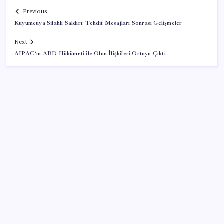
Previous
Kuyumcuya Silahlı Saldırı: Tehdit Mesajları Sonrası Gelişmeler
Next
AIPAC’ın ABD Hükümeti ile Olan İlişkileri Ortaya Çıktı
SON YAZILAR
ING’den dolar/TL tahmini
Beklenen veri geldi: Altın uçuşa geçti
Altında yükseliş kapıda mı? Uzman isimden ezber