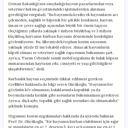
Orman Bakanlığı’nın onayladığı hayvan pazarlarından veya
veteriner hekim gözetimindeki işletmelerden alınması
gerektiğini vurguladı. “Bu bayramda kesilecek hayvanların acı
çekmeden, sağlıklı ve hijyenik bir şekilde kesilmesi, hayvan,
insan ve çevre sağlığı açısından büyük bir önem taşıyor.
Geçtiğimiz yıllarda yaklaşık 1 milyon büyükbaş ve 3 milyon
küçükbaş hayvanın Kurban Bayramı döneminde kesildiğini
gözlemliyoruz. Bu, ülkemizdeki toplam kesim sayısının
yaklaşık yüzde 15’ine tekabül ediyor. Alınacak hayvanların
küpeli olması ve veteriner sağlık raporunun bulunması şart.
Ayrıca, Tarım Cebimde isimli mobil uygulama ile kulak küpesi
numarasından hayvanın ırkı, cinsiyeti ve yaşı gibi bilgilere
ulaşabilirsiniz,” dedi.
Kurbanlık hayvan seçiminde dikkat edilmesi gereken
özellikler hakkında da bilgi veren Gücükoğlu, “Hayvanın bir
gözünün kör olmaması, kulaklarında kopukluk ya da
boynuzlarında kırıklık gibi sorunların bulunmaması gerekiyor.
Ayrıca, diş kaybı, topallık gibi sağlık sorunları da olmamalıdır,”
şeklinde konuştu.
Uygunsuz kesim uygulamaları hakkında da uyarıda bulunan
Prof. Dr. Gücükoğlu, “Bir hayvanın kurban olabilmesi için sığır
ve mandaların en az 2, devenin 5, keçi ve koyunun ise en az 1