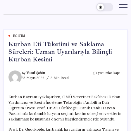
Skip
to
content
EĞITIM
Kurban Eti Tüketimi ve Saklama
Süreleri: Uzman Uyarılarıyla Bilinçli
Kurban Kesimi
Kurban
By
Yusuf Şahin
yorumlar kapalı
Eti
22 Mayıs 2026
2 Min Read
Tüketimi
ve
Saklama
Kurban Bayramı yaklaşırken, OMÜ Veteriner Fakültesi Dekan
Süreleri:
Yardımcısı ve Besin İnceleme Teknolojisi Anabilim Dalı
Uzman
Uyarılarıyla
Öğretim Üyesi Prof. Dr. Ali Gücükoğlu, Canik Canlı Hayvan
Bilinçli
Pazarı’nda kurbanlık hayvan seçimi, kesim süreçleri ve etlerin
Kurban
saklanması konusunda önemli bilgilendirmelerde bulundu.
Kesimi
için
Prof. Dr. Gücükoğlu, kurbanlık hayvanların yalnızca Tarım ve