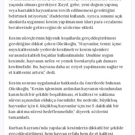
yaşında olması gerekiyor. Zayıf, gebe, yeni doğum yapmış
veya hastalıklı hayvanların tercih edilmemesi gerektiğini
belirtmek istiyorum,” ifadelerini kullandı. Ayrıca, umumi açık
alanlarda uygunsuz kesim yapılmasının idari para cezalarını
beraberinde getireceğini de sözlerine ekledi.
Kesim süreçlerinin hijyenik koşullarda gerçekleştirilmesi
gerektiğine dikkat çeken Gücükoğlu, “Hayvanlar, temiz içme
suyu kalitesinde yerlerde kesilmeli ve kesim işlemleri
sırasında kaliteli bıçaklar kullanılmalıdır. Usulüne uygun
kesimde, hayvanın nefes ve yemek borularıyla şah damarı
kesilmelidir. Bu, hayvana daha az eziyet yapılmasını sağlar ve
et kalitesini artırır,” dedi.
Kesim sonrası uygulamalar hakkında da önerilerde bulunan
Gücükoğlu, “Kesim işleminin ardından hayvanın vücudundan
kanın hızlı bir şekilde boşaltılması, et kalitesi ve saklama
süresi açısından oldukça önemlidir. Bu nedenle, büyükbaş
hayvanlar için 6, küçükbaş hayvanlar için ise 5 dakikalık bir
kan akıtma süresi hedeflenmelidir,” diyerek sözlerini
tamamladı.
Kurban Bayramı’nda yapılacak kesimlerin dikkatli bir şekilde
gerçekleştirilmesi, hem hayvan refahı hem de et kalitesi