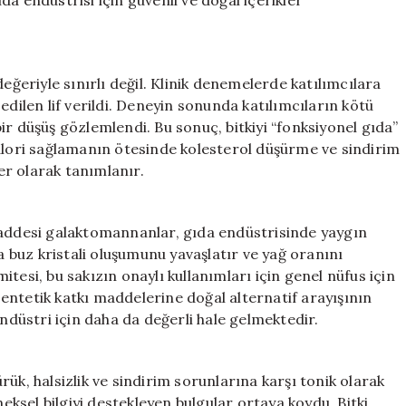
a endüstrisi için güvenli ve doğal içerikler
eğeriyle sınırlı değil. Klinik denemelerde katılımcılara
edilen lif verildi. Deneyin sonunda katılımcıların kötü
ir düşüş gözlemlendi. Bu sonuç, bitkiyi “fonksiyonel gıda”
kalori sağlamanın ötesinde kolesterol düşürme ve sindirim
ler olarak tanımlanır.
maddesi galaktomannanlar, gıda endüstrisinde yaygın
buz kristali oluşumunu yavaşlatır ve yağ oranını
i, bu sakızın onaylı kullanımları için genel nüfus için
 Sentetik katkı maddelerine doğal alternatif arayışının
endüstri için daha da değerli hale gelmektedir.
ük, halsizlik ve sindirim sorunlarına karşı tonik olarak
neksel bilgiyi destekleyen bulgular ortaya koydu. Bitki