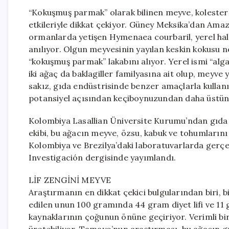
“Kokuşmuş parmak” olarak bilinen meyve, koleste
etkileriyle dikkat çekiyor. Güney Meksika’dan Ama
ormanlarda yetişen Hymenaea courbaril, yerel halk
anılıyor. Olgun meyvesinin yayılan keskin kokusu n
“kokuşmuş parmak” lakabını alıyor. Yerel ismi “al
iki ağaç da baklagiller familyasına ait olup, meyve
sakız, gıda endüstrisinde benzer amaçlarla kullanıl
potansiyel açısından keçiboynuzundan daha üstün ö
Kolombiya Lasallian Üniversite Kurumu’ndan gıda 
ekibi, bu ağacın meyve, özsu, kabuk ve tohumlarını
Kolombiya ve Brezilya’daki laboratuvarlarda gerçekl
Investigación dergisinde yayımlandı.
LİF ZENGİNİ MEYVE
Araştırmanın en dikkat çekici bulgularından biri, 
edilen unun 100 gramında 44 gram diyet lifi ve 11 
kaynaklarının çoğunun önüne geçiriyor. Verimli bir