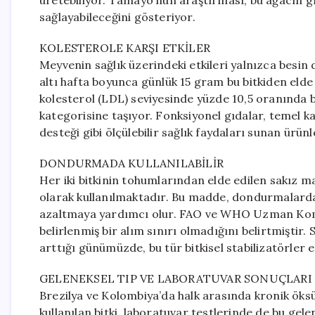
üretebiliyor. Tamayo’nun araştırması, bu ağacın gıd
sağlayabileceğini gösteriyor.
KOLESTEROLE KARŞI ETKİLER
Meyvenin sağlık üzerindeki etkileri yalnızca besin d
altı hafta boyunca günlük 15 gram bu bitkiden elde 
kolesterol (LDL) seviyesinde yüzde 10,5 oranında b
kategorisine taşıyor. Fonksiyonel gıdalar, temel 
desteği gibi ölçülebilir sağlık faydaları sunan ürün
DONDURMADA KULLANILABİLİR
Her iki bitkinin tohumlarından elde edilen sakız 
olarak kullanılmaktadır. Bu madde, dondurmalarda 
azaltmaya yardımcı olur. FAO ve WHO Uzman Komites
belirlenmiş bir alım sınırı olmadığını belirtmiştir.
arttığı günümüzde, bu tür bitkisel stabilizatörler 
GELENEKSEL TIP VE LABORATUVAR SONUÇLARI
Brezilya ve Kolombiya’da halk arasında kronik öksür
kullanılan bitki, laboratuvar testlerinde de bu gele