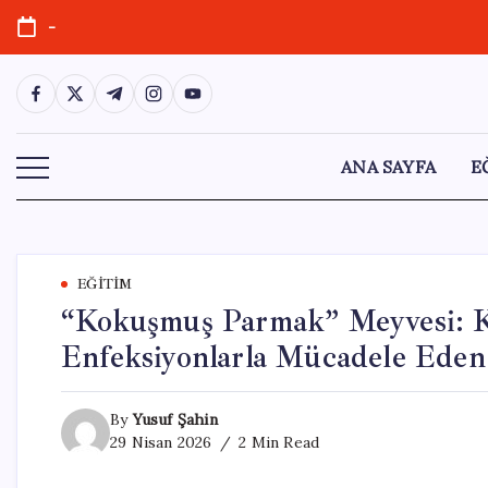
Skip
-
to
content
https://www.facebook.com/
https://twitter.com/
https://t.me/
https://www.instagram.com/
https://youtube.com/
ANA SAYFA
E
EĞITIM
“Kokuşmuş Parmak” Meyvesi: K
Enfeksiyonlarla Mücadele Eden
By
Yusuf Şahin
29 Nisan 2026
2 Min Read