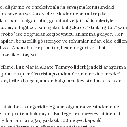
Düşüren
rol düşürme ve enfeksiyonlarla savaşma konusundaki
ve
zon havzası ve Karayipler’e kadar uzanan tropikal
Enfeksiyonlarla
 arasında algarrobo, guapinol ve jatobá isimleriyle
Mücadele
edeniyle İngilizce konuşulan bölgelerde “stinking toe” yani
Eden
garrobo” ise doğrudan keçiboynuzu anlamına geliyor. Her
Doğal
 yapıları benzerlik gösteriyor ve tohumlarından elde edile
Şifa
ıyor. Ancak bu tropikal tür, besin değeri ve tıbbi
Kaynağı
için
zellikler taşıyor.
bilimci Luz María Alzate Tamayo liderliğindeki araştırma
 gıda ve tıp endüstrisi açısından derinlemesine inceledi.
eştirilen bu çalışmanın bulguları, Revista Lasallista de
bitkinin besin değeridir. Ağacın olgun meyvesinden elde
gram protein bulunuyor. Bu değerler, meyveyi bilinen lif
 yılda tam bir ağaç yaklaşık 100 meyve kapsülü