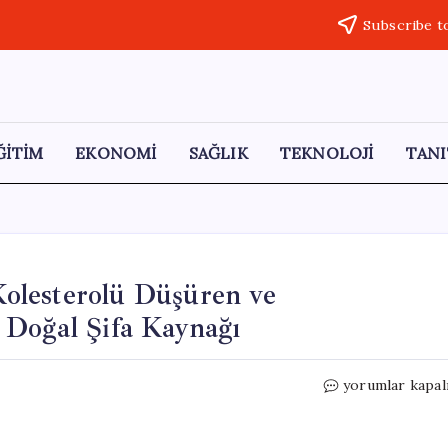
Subscribe t
ĞİTİM
EKONOMİ
SAĞLIK
TEKNOLOJİ
TANI
olesterolü Düşüren ve
 Doğal Şifa Kaynağı
“Kokuşmuş
yorumlar kapal
Parmak”
Meyvesi:
Kolesterolü