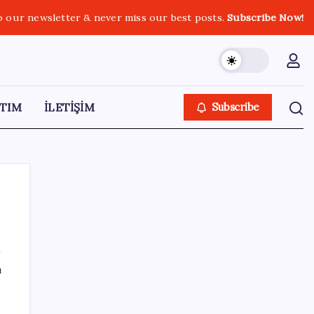
o our newsletter & never miss our best posts.
Subscribe Now!
TIM
İLETİŞİM
Subscribe
SON YAZILAR
ı
Elon Musk’ın Yapay Zeka Stratejisinde Yeni
Adım: Fabrika Yatırımları Artıyor