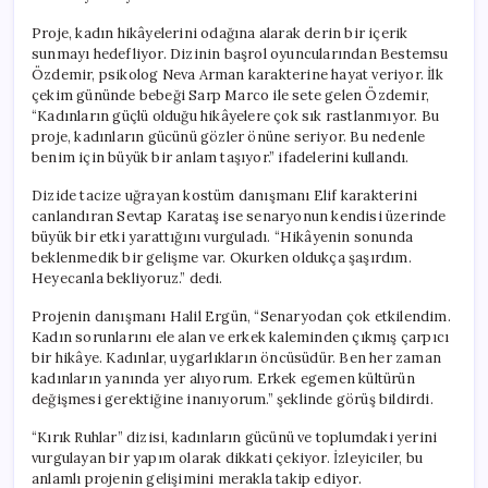
Proje, kadın hikâyelerini odağına alarak derin bir içerik
sunmayı hedefliyor. Dizinin başrol oyuncularından Bestemsu
Özdemir, psikolog Neva Arman karakterine hayat veriyor. İlk
çekim gününde bebeği Sarp Marco ile sete gelen Özdemir,
“Kadınların güçlü olduğu hikâyelere çok sık rastlanmıyor. Bu
proje, kadınların gücünü gözler önüne seriyor. Bu nedenle
benim için büyük bir anlam taşıyor.” ifadelerini kullandı.
Dizide tacize uğrayan kostüm danışmanı Elif karakterini
canlandıran Sevtap Karataş ise senaryonun kendisi üzerinde
büyük bir etki yarattığını vurguladı. “Hikâyenin sonunda
beklenmedik bir gelişme var. Okurken oldukça şaşırdım.
Heyecanla bekliyoruz.” dedi.
Projenin danışmanı Halil Ergün, “Senaryodan çok etkilendim.
Kadın sorunlarını ele alan ve erkek kaleminden çıkmış çarpıcı
bir hikâye. Kadınlar, uygarlıkların öncüsüdür. Ben her zaman
kadınların yanında yer alıyorum. Erkek egemen kültürün
değişmesi gerektiğine inanıyorum.” şeklinde görüş bildirdi.
“Kırık Ruhlar” dizisi, kadınların gücünü ve toplumdaki yerini
vurgulayan bir yapım olarak dikkati çekiyor. İzleyiciler, bu
anlamlı projenin gelişimini merakla takip ediyor.