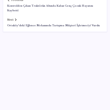
Previous
Kontrolden Çıkan Traktörün Altında Kalan Genç Çocuk Hayatını
Kaybetti
Next
Ortaköy’deki Eğlence Mekanında Tartışma: Müşteri İşletmeciyi Vurdu
SON YAZILAR
Microsoft Edge’den Reklam Engelleyicilerine Engel:
İşte Detaylar
ING’den dolar/TL tahmini