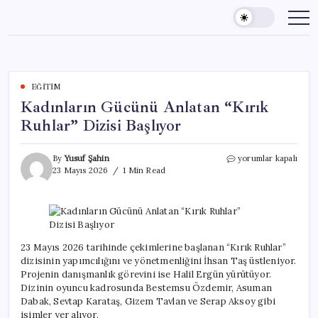
Skip
to
content
EĞITIM
Kadınların Gücünü Anlatan “Kırık
Ruhlar” Dizisi Başlıyor
Kadınların
By
Yusuf Şahin
yorumlar kapalı
Gücünü
23 Mayıs 2026
1 Min Read
Anlatan
“Kırık
Ruhlar”
Dizisi
Başlıyor
için
23 Mayıs 2026 tarihinde çekimlerine başlanan “Kırık Ruhlar”
dizisinin yapımcılığını ve yönetmenliğini İhsan Taş üstleniyor.
Projenin danışmanlık görevini ise Halil Ergün yürütüyor.
Dizinin oyuncu kadrosunda Bestemsu Özdemir, Asuman
Dabak, Sevtap Karataş, Gizem Tavlan ve Serap Aksoy gibi
isimler yer alıyor.