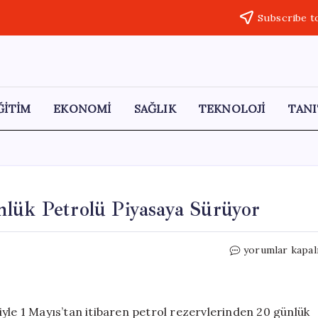
Subscribe t
ĞİTİM
EKONOMİ
SAĞLIK
TEKNOLOJİ
TANI
nlük Petrolü Piyasaya Sürüyor
Japonya,
yorumlar kapal
Rezervlerinden
20
Günlük
Petrolü
yle 1 Mayıs’tan itibaren petrol rezervlerinden 20 günlük