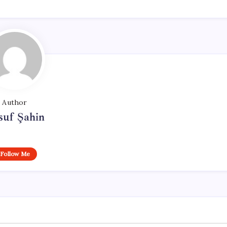
Author
suf Şahin
Follow Me