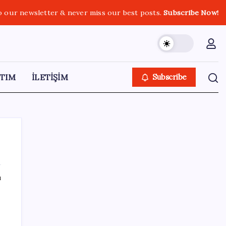
o our newsletter & never miss our best posts.
Subscribe Now!
TIM
İLETİŞİM
Subscribe
ı
SON YAZILAR
ING’den dolar/TL tahmini