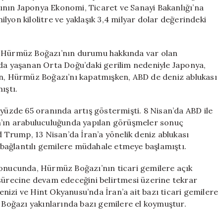
Piyasaya
ının Japonya Ekonomi, Ticaret ve Sanayi Bakanlığı’na
Sürüyor
lyon kilolitre ve yaklaşık 3,4 milyar dolar değerindeki
için
n Hürmüz Boğazı’nın durumu hakkında var olan
nda yaşanan Orta Doğu’daki gerilim nedeniyle Japonya,
an, Hürmüz Boğazı’nı kapatmışken, ABD de deniz ablukası
ıştı.
 yüzde 65 oranında artış göstermişti. 8 Nisan’da ABD ile
an’ın arabuluculuğunda yapılan görüşmeler sonuç
Trump, 13 Nisan’da İran’a yönelik deniz ablukası
bağlantılı gemilere müdahale etmeye başlamıştı.
sonucunda, Hürmüz Boğazı’nın ticari gemilere açık
 sürecine devam edeceğini belirtmesi üzerine tekrar
nizi ve Hint Okyanusu’nda İran’a ait bazı ticari gemilere
Boğazı yakınlarında bazı gemilere el koymuştur.