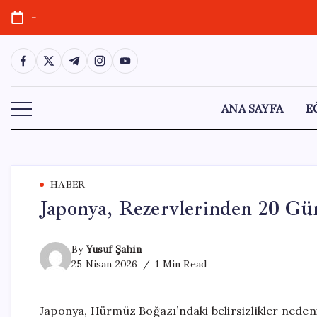
Skip
-
to
content
https://www.facebook.com/
https://twitter.com/
https://t.me/
https://www.instagram.com/
https://youtube.com/
ANA SAYFA
E
HABER
Japonya, Rezervlerinden 20 Gü
By
Yusuf Şahin
25 Nisan 2026
1 Min Read
Japonya, Hürmüz Boğazı’ndaki belirsizlikler nedeni