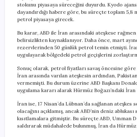
stokunu piyasaya süreceğini duyurdu. Kyodo ajans
dayandırdığı habere göre, bu süreçte toplam 5,8 mi
petrol piyasaya girecek.
Bu karar, ABD ile İran arasındaki ateşkese rağme
belirsizlikten kaynaklanıyor. Daha önce, mart ayı
rezervlerinden 50 günlük petrol temin etmişti. İr
uygulayarak bölgedeki petrol geçişlerini zorlaştırm
Sonuç olarak, petrol fiyatları savaş öncesine göre
İran arasında varılan ateşkesin ardından, Pakist
vermemişti. Bu durum üzerine ABD Başkanı Donald 
uygulama kararı alarak Hürmüz Boğazı’ndaki İran 
İran ise, 17 Nisan’da Lübnan’da sağlanan ateşkes 
olacağını açıklamış, ancak ABD’nin deniz ablukası
kısıtlamalara gitmiştir. Bu süreçte ABD, Umman De
saldırarak müdahalede bulunmuş, İran da Hürmüz 