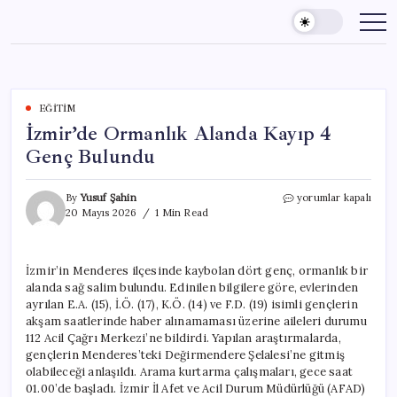
Skip
to
content
EĞITIM
İzmir’de Ormanlık Alanda Kayıp 4
Genç Bulundu
İzmir’de
By
Yusuf Şahin
yorumlar kapalı
Ormanlık
20 Mayıs 2026
1 Min Read
Alanda
Kayıp
4
İzmir’in Menderes ilçesinde kaybolan dört genç, ormanlık bir
Genç
alanda sağ salim bulundu. Edinilen bilgilere göre, evlerinden
Bulundu
için
ayrılan E.A. (15), İ.Ö. (17), K.Ö. (14) ve F.D. (19) isimli gençlerin
akşam saatlerinde haber alınamaması üzerine aileleri durumu
112 Acil Çağrı Merkezi’ne bildirdi. Yapılan araştırmalarda,
gençlerin Menderes’teki Değirmendere Şelalesi’ne gitmiş
olabileceği anlaşıldı. Arama kurtarma çalışmaları, gece saat
01.00’de başladı. İzmir İl Afet ve Acil Durum Müdürlüğü (AFAD)