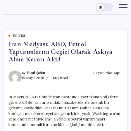
Skip
to
content
EĞITIM
İran Medyası: ABD, Petrol
Yaptırımlarını Geçici Olarak Askıya
Alma Kararı Aldı!
İran
By
Yusuf Şahin
yorumlar kapalı
Medyası:
18 Mayıs 2026
1 Min Read
ABD,
Petrol
Yaptırımlarını
18 Mayıs 2026 tarihinde İran basınında yayımlanan bilgilere
Geçici
göre, ABD ile İran arasındaki müzakerelerde önemli bir
Olarak
Askıya
gelişme kaydedildi. Yarı resmi Tasnim Haber Ajansı’na
Alma
konuşan müzakere heyetine yakın bir kaynak, Washington’un
Kararı
yeni öneri metniyle İran’a yönelik petrol yaptırımları
Aldı!
konusunda önemli bir esneklik sağladığını iddia etti.
için