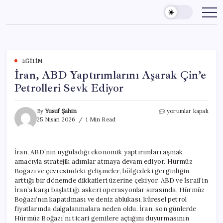
Skip
to
content
EĞITIM
İran, ABD Yaptırımlarını Aşarak Çin’e
Petrolleri Sevk Ediyor
İran,
By
Yusuf Şahin
yorumlar kapalı
ABD
25 Nisan 2026
1 Min Read
Yaptırımlarını
Aşarak
Çin’e
İran, ABD’nin uyguladığı ekonomik yaptırımları aşmak
Petrolleri
amacıyla stratejik adımlar atmaya devam ediyor. Hürmüz
Sevk
Ediyor
Boğazı ve çevresindeki gelişmeler, bölgedeki gerginliğin
için
arttığı bir dönemde dikkatleri üzerine çekiyor. ABD ve İsrail’in
İran’a karşı başlattığı askeri operasyonlar sırasında, Hürmüz
Boğazı’nın kapatılması ve deniz ablukası, küresel petrol
fiyatlarında dalgalanmalara neden oldu. İran, son günlerde
Hürmüz Boğazı’nı ticari gemilere açtığını duyurmasının