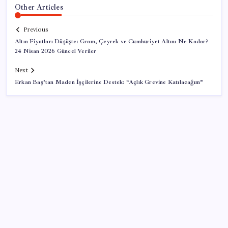
Other Articles
Previous
Altın Fiyatları Düşüşte: Gram, Çeyrek ve Cumhuriyet Altını Ne Kadar?
24 Nisan 2026 Güncel Veriler
Next
Erkan Baş’tan Maden İşçilerine Destek: “Açlık Grevine Katılacağım”
SON YAZILAR
Elon Musk’ın Yapay Zeka Stratejisinde Yeni Adım: