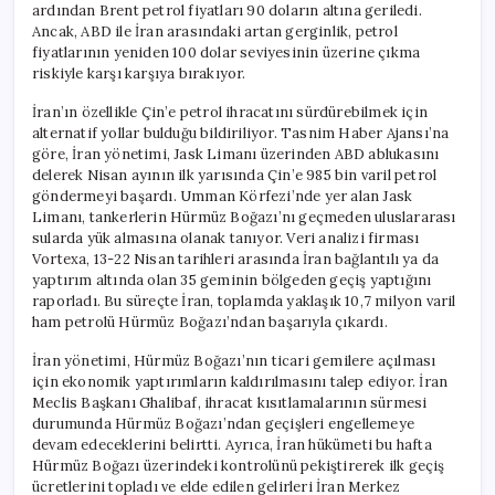
ardından Brent petrol fiyatları 90 doların altına geriledi.
Ancak, ABD ile İran arasındaki artan gerginlik, petrol
fiyatlarının yeniden 100 dolar seviyesinin üzerine çıkma
riskiyle karşı karşıya bırakıyor.
İran’ın özellikle Çin’e petrol ihracatını sürdürebilmek için
alternatif yollar bulduğu bildiriliyor. Tasnim Haber Ajansı’na
göre, İran yönetimi, Jask Limanı üzerinden ABD ablukasını
delerek Nisan ayının ilk yarısında Çin’e 985 bin varil petrol
göndermeyi başardı. Umman Körfezi’nde yer alan Jask
Limanı, tankerlerin Hürmüz Boğazı’nı geçmeden uluslararası
sularda yük almasına olanak tanıyor. Veri analizi firması
Vortexa, 13-22 Nisan tarihleri arasında İran bağlantılı ya da
yaptırım altında olan 35 geminin bölgeden geçiş yaptığını
raporladı. Bu süreçte İran, toplamda yaklaşık 10,7 milyon varil
ham petrolü Hürmüz Boğazı’ndan başarıyla çıkardı.
İran yönetimi, Hürmüz Boğazı’nın ticari gemilere açılması
için ekonomik yaptırımların kaldırılmasını talep ediyor. İran
Meclis Başkanı Ghalibaf, ihracat kısıtlamalarının sürmesi
durumunda Hürmüz Boğazı’ndan geçişleri engellemeye
devam edeceklerini belirtti. Ayrıca, İran hükümeti bu hafta
Hürmüz Boğazı üzerindeki kontrolünü pekiştirerek ilk geçiş
ücretlerini topladı ve elde edilen gelirleri İran Merkez