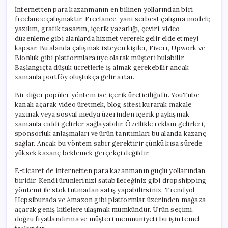
İnternetten para kazanmanın en bilinen yollarından biri
freelance çalışmaktır. Freelance, yani serbest çalışma modeli;
yazılım, grafik tasarım, içerik yazarlığı, çeviri, video
düzenleme gibi alanlarda hizmet vererek gelir elde etmeyi
kapsar. Bu alanda çalışmak isteyen kişiler, Fiverr, Upwork ve
Bionluk gibi platformlara üye olarak müşteri bulabilir.
Başlangıçta düşük ücretlerle iş almak gerekebilir ancak
zamanla portföy oluştukça gelir artar.
Bir diğer popüler yöntem ise içerik üreticiliğidir. YouTube
kanalı açarak video üretmek, blog sitesi kurarak makale
yazmak veya sosyal medya üzerinden içerik paylaşmak
zamanla ciddi gelirler sağlayabilir. Özellikle reklam gelirleri,
sponsorluk anlaşmaları ve ürün tanıtımları bu alanda kazanç
sağlar. Ancak bu yöntem sabır gerektirir çünkü kısa sürede
yüksek kazanç beklemek gerçekçi değildir.
E-ticaret de internetten para kazanmanın güçlü yollarından
biridir. Kendi ürünlerinizi satabileceğiniz gibi dropshipping
yöntemi ile stok tutmadan satış yapabilirsiniz. Trendyol,
Hepsiburada ve Amazon gibi platformlar üzerinden mağaza
açarak geniş kitlelere ulaşmak mümkündür. Ürün seçimi,
doğru fiyatlandırma ve müşteri memnuniyeti bu işin temel