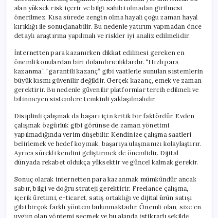
alan yüksek risk içerir ve bilgi sahibi olmadan girilmesi
önerilmez. Kısa sürede zengin olma hayali çoğu zaman hayal
kırıklığı ile sonuçlanabilir. Bu nedenle yatırım yapmadan önce
detaylı araştırma yapılmalı ve riskler iyi analiz edilmelidir.
İnternetten para kazanırken dikkat edilmesi gereken en
önemli konulardan biri dolandırıcılıklardır. “Hızlı para
kazanma”, “garantili kazanç” gibi vaatlerle sunulan sistemlerin
büyük kısmı güvenilir değildir. Gerçek kazanç, emek ve zaman
gerektirir. Bu nedenle güvenilir platformlar tercih edilmeli ve
bilinmeyen sistemlere temkinli yaklaşılmalıdır.
Disiplinli çalışmak da başarı için kritik bir faktördür. Evden
çalışmak özgürlük gibi görünse de zaman yönetimi
yapılmadığında verim düşebilir. Kendinize çalışma saatleri
belirlemek ve hedef koymak, başarıya ulaşmanızı kolaylaştırır.
Ayrıca sürekli kendini geliştirmek de önemlidir. Dijital
dünyada rekabet oldukça yüksektir ve güncel kalmak gerekir.
Sonuç olarak internetten para kazanmak mümkündür ancak
sabır, bilgi ve doğru strateji gerektirir. Freelance çalışma,
içerik üretimi, e-ticaret, satış ortaklığı ve dijital ürün satışı
gibi birçok farklı yöntem bulunmaktadır. Önemli olan, size en
uygun olan yöntemi seçmek ve bu alanda istikrarlı şekilde