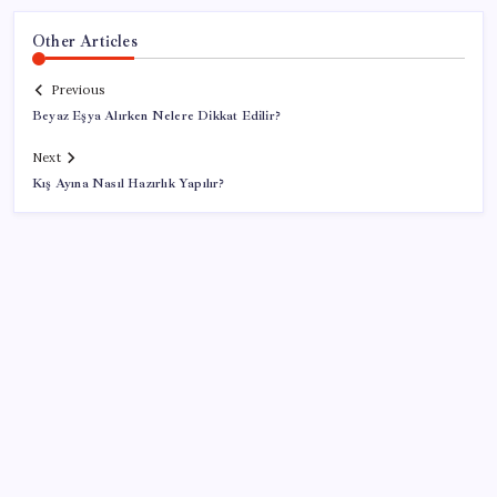
Other Articles
Previous
Beyaz Eşya Alırken Nelere Dikkat Edilir?
Next
Kış Ayına Nasıl Hazırlık Yapılır?
SON YAZILAR
OpenAI’ın İlk Cihazı için Fiyat ve Tasarım Belli Oldu