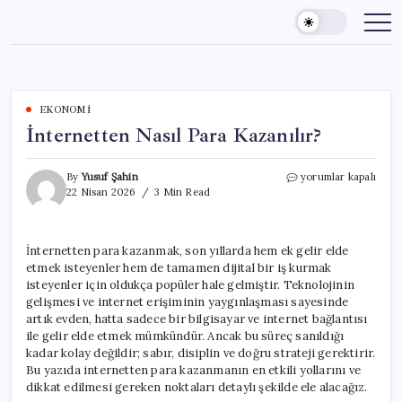
Skip
to
content
EKONOMI
İnternetten Nasıl Para Kazanılır?
İnternetten
By
Yusuf Şahin
yorumlar kapalı
Nasıl
22 Nisan 2026
3 Min Read
Para
Kazanılır?
için
İnternetten para kazanmak, son yıllarda hem ek gelir elde
etmek isteyenler hem de tamamen dijital bir iş kurmak
isteyenler için oldukça popüler hale gelmiştir. Teknolojinin
gelişmesi ve internet erişiminin yaygınlaşması sayesinde
artık evden, hatta sadece bir bilgisayar ve internet bağlantısı
ile gelir elde etmek mümkündür. Ancak bu süreç sanıldığı
kadar kolay değildir; sabır, disiplin ve doğru strateji gerektirir.
Bu yazıda internetten para kazanmanın en etkili yollarını ve
dikkat edilmesi gereken noktaları detaylı şekilde ele alacağız.