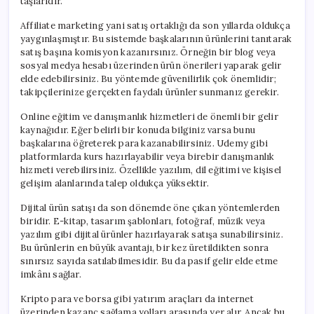
taşlarıdır.
Affiliate marketing yani satış ortaklığı da son yıllarda oldukça
yaygınlaşmıştır. Bu sistemde başkalarının ürünlerini tanıtarak
satış başına komisyon kazanırsınız. Örneğin bir blog veya
sosyal medya hesabı üzerinden ürün önerileri yaparak gelir
elde edebilirsiniz. Bu yöntemde güvenilirlik çok önemlidir;
takipçilerinize gerçekten faydalı ürünler sunmanız gerekir.
Online eğitim ve danışmanlık hizmetleri de önemli bir gelir
kaynağıdır. Eğer belirli bir konuda bilginiz varsa bunu
başkalarına öğreterek para kazanabilirsiniz. Udemy gibi
platformlarda kurs hazırlayabilir veya birebir danışmanlık
hizmeti verebilirsiniz. Özellikle yazılım, dil eğitimi ve kişisel
gelişim alanlarında talep oldukça yüksektir.
Dijital ürün satışı da son dönemde öne çıkan yöntemlerden
biridir. E-kitap, tasarım şablonları, fotoğraf, müzik veya
yazılım gibi dijital ürünler hazırlayarak satışa sunabilirsiniz.
Bu ürünlerin en büyük avantajı, bir kez üretildikten sonra
sınırsız sayıda satılabilmesidir. Bu da pasif gelir elde etme
imkânı sağlar.
Kripto para ve borsa gibi yatırım araçları da internet
üzerinden kazanç sağlama yolları arasında yer alır. Ancak bu