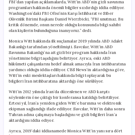
FBI’dan yapılan açıklamalarda, Witt’in ABD’nin gizli savunma
programları hakkında önemli bilgiler sızdırdığı iddia ediliyor.
Washington’daki FBI Ofisi’nin Karşı İstihbarat ve Siber
Güvenlik Birimi Başkanı Daniel Wierzbicki, “FBI unutmaz. Bu
kritik dönemde, onun nerede olduğu konusunda bilgi sahibi
olan kişilerin bulunduğuna inanıyoruz.” dedi.
Monica Witt hakkında ilk suçlamalar 2019 yılında ABD Adalet
Bakanlığı tarafından yöneltilmişti. Savcılar, Witt’in ABD
Savunma Bakanlığı’na ait gizli bir program hakkında İran
yönetimine bilgi taşıdığını belirtiyor. Ayrıca, eski ABD
hükümeti çalışanlarını hedef almak amacıyla İran istihbaratına
yardımcı olduğu iddia ediliyor. CBS News’in aktardığına göre,
Witt’in eski meslektaşları hakkında bilgi toplayarak bu
bilgileri İran istihbaratına aktardığı öne sürülüyor.
Witt’in 2012 yılında İran’da düzenlenen ve ABD karşıtı
söylemlerin öne çıktığı bir konferansa katıldığı belirtiliyor.
Ertesi yıl, İran’a yeniden giden Witt’e barınma ve elektronik
ekipman sağlandığı ifade ediliyor. Savcılar, Witt’in daha sonra
Tahran adına çalışmaya başladığını ve gizli bilgileri İran’a
aktardığını iddia ediyor.
Ayrıca, 2019’daki iddianamede Monica Witt’in yanı sıra dört