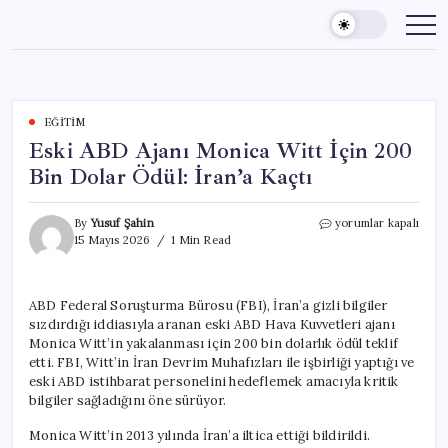
Skip
to
content
EĞITIM
Eski ABD Ajanı Monica Witt İçin 200
Bin Dolar Ödül: İran’a Kaçtı
Eski
By
Yusuf Şahin
yorumlar kapalı
ABD
15 Mayıs 2026
1 Min Read
Ajanı
Monica
Witt
ABD Federal Soruşturma Bürosu (FBI), İran’a gizli bilgiler
İçin
sızdırdığı iddiasıyla aranan eski ABD Hava Kuvvetleri ajanı
200
Bin
Monica Witt’in yakalanması için 200 bin dolarlık ödül teklif
Dolar
etti. FBI, Witt’in İran Devrim Muhafızları ile işbirliği yaptığı ve
Ödül:
eski ABD istihbarat personelini hedeflemek amacıyla kritik
İran’a
bilgiler sağladığını öne sürüyor.
Kaçtı
için
Monica Witt’in 2013 yılında İran’a iltica ettiği bildirildi.