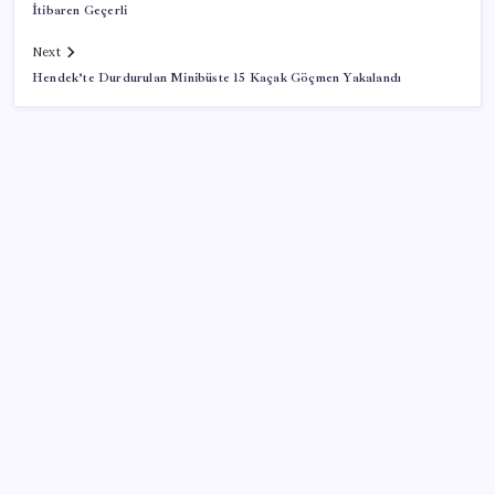
İtibaren Geçerli
Next
Hendek’te Durdurulan Minibüste 15 Kaçak Göçmen Yakalandı
SON YAZILAR
Elon Musk’ın Yapay Zeka Stratejisinde Yeni Adım:
Fabrika Yatırımları Artıyor
Huawei FreeClip 2 S Satışa Sunuldu: İşte Fiyatı
Dezenflasyon devam ediyor