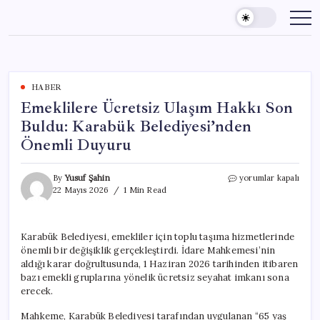
Skip
to
content
HABER
Emeklilere Ücretsiz Ulaşım Hakkı Son
Buldu: Karabük Belediyesi’nden
Önemli Duyuru
Emeklilere
By
Yusuf Şahin
yorumlar kapalı
Ücretsiz
22 Mayıs 2026
1 Min Read
Ulaşım
Hakkı
Son
Karabük Belediyesi, emekliler için toplu taşıma hizmetlerinde
Buldu:
önemli bir değişiklik gerçekleştirdi. İdare Mahkemesi’nin
Karabük
Belediyesi’nden
aldığı karar doğrultusunda, 1 Haziran 2026 tarihinden itibaren
Önemli
bazı emekli gruplarına yönelik ücretsiz seyahat imkanı sona
Duyuru
erecek.
için
Mahkeme, Karabük Belediyesi tarafından uygulanan “65 yaş