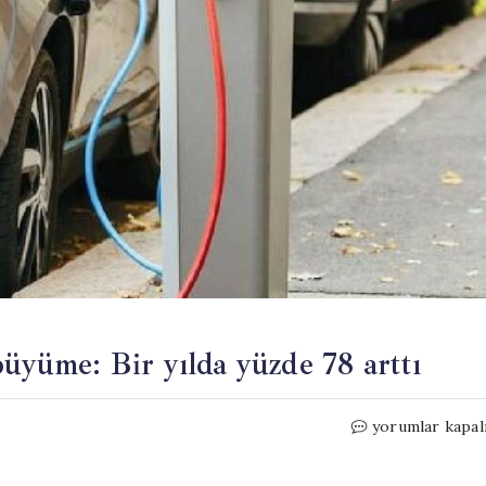
büyüme: Bir yılda yüzde 78 arttı
Elektrikli
yorumlar kapal
otomobillerde
rekor