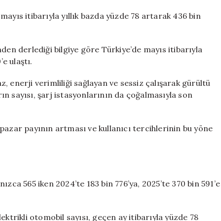
büyüme:
Bir
, mayıs itibarıyla yıllık bazda yüzde 78 artarak 436 bin
yılda
yüzde
78
den derlediği bilgiye göre Türkiye’de mayıs itibarıyla
arttı
’e ulaştı.
için
 enerji verimliliği sağlayan ve sessiz çalışarak gürültü
arın sayısı, şarj istasyonlarının da çoğalmasıyla son
pazar payının artması ve kullanıcı tercihlerinin bu yöne
alnızca 565 iken 2024’te 183 bin 776’ya, 2025’te 370 bin 591’e
ektrikli otomobil sayısı, geçen ay itibarıyla yüzde 78