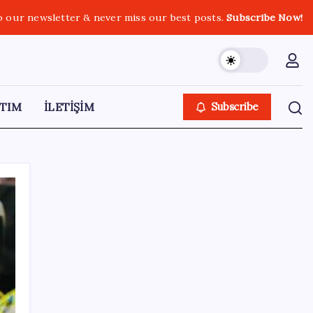
o our newsletter & never miss our best posts.
Subscribe Now!
TIM
İLETİŞİM
Subscribe
SON YAZILAR
ING’den dolar/TL tahmini