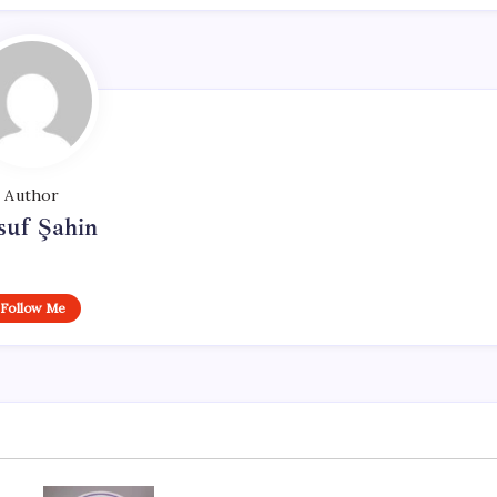
Author
suf Şahin
Follow Me