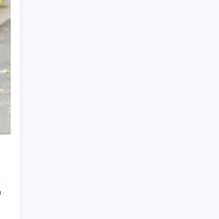
Beklenen veri geldi: Altın uçuşa geçti
Altında yükseliş kapıda mı? Uzman isimden
ezber bozan tahmin!
Fed Başkanı’ndan piyasaları sarsacak mesaj:
Enflasyon artarsa faiz artırımı yeniden
masaya gelecek
OpenAI’ın İlk Cihazı için Fiyat ve Tasarım
Belli Oldu
YÖKDİL/2 pazar günü yapılacak
Açlık krizine karşı 9 sağlıklı kurtarıcı!
Paketli atıştırmalıklar yerine bunları
tüketin
23 ülkede faaliyet gösteren Türk devi
kararını verdi: Ülkedeki bütün mağazalarını
kapatıyor
ı
Elon Musk’ın Yapay Zeka Stratejisinde Yeni
Adım: Fabrika Yatırımları Artıyor