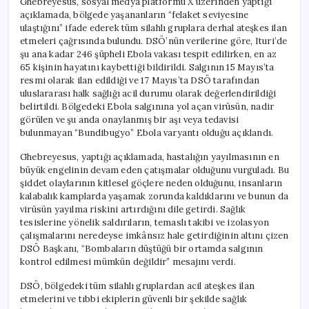
Ghebreyesus, sosyal medya platformu X üzerinden yaptığı
açıklamada, bölgede yaşananların “felaket seviyesine
ulaştığını” ifade ederek tüm silahlı gruplara derhal ateşkes ilan
etmeleri çağrısında bulundu. DSÖ’nün verilerine göre, Ituri’de
şu ana kadar 246 şüpheli Ebola vakası tespit edilirken, en az
65 kişinin hayatını kaybettiği bildirildi. Salgının 15 Mayıs’ta
resmi olarak ilan edildiği ve 17 Mayıs’ta DSÖ tarafından
uluslararası halk sağlığı acil durumu olarak değerlendirildiği
belirtildi. Bölgedeki Ebola salgınına yol açan virüsün, nadir
görülen ve şu anda onaylanmış bir aşı veya tedavisi
bulunmayan “Bundibugyo” Ebola varyantı olduğu açıklandı.
Ghebreyesus, yaptığı açıklamada, hastalığın yayılmasının en
büyük engelinin devam eden çatışmalar olduğunu vurguladı. Bu
şiddet olaylarının kitlesel göçlere neden olduğunu, insanların
kalabalık kamplarda yaşamak zorunda kaldıklarını ve bunun da
virüsün yayılma riskini artırdığını dile getirdi. Sağlık
tesislerine yönelik saldırıların, temaslı takibi ve izolasyon
çalışmalarını neredeyse imkânsız hale getirdiğinin altını çizen
DSÖ Başkanı, “Bombaların düştüğü bir ortamda salgının
kontrol edilmesi mümkün değildir” mesajını verdi.
DSÖ, bölgedeki tüm silahlı gruplardan acil ateşkes ilan
etmelerini ve tıbbi ekiplerin güvenli bir şekilde sağlık