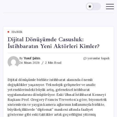
Skip
to
content
HABER
Dijital Dönüşümde Casusluk:
İstihbaratın Yeni Aktörleri Kimler?
Dijital
By
Yusuf Şahin
yorumlar kapalı
Dönüşümde
24 Nisan 2026
2 Min Read
Casusluk:
İstihbaratın
Yeni
Dijital dönüşümle birlikte istihbarat alanında önemli
Aktörleri
değişiklikler yaşanıyor. Teknolojik gelişmeler ve analiz
Kimler?
için
yeteneklerindeki büyük artış, geleneksel istihbarat
uygulamalarını dönüştürüyor. Eski Ulusal İstihbarat Konseyi
Başkanı Prof. Gregory Francis Treverton’a göre, biyometrik
sistemlerin ve yaygın kamera ağlarının kullanımıyla birlikte,
büyükelçiliklerde “diplomat” maskesi altında faaliyet
gösterme gibi eski taktikler artık geçerliliğini yitirmiş