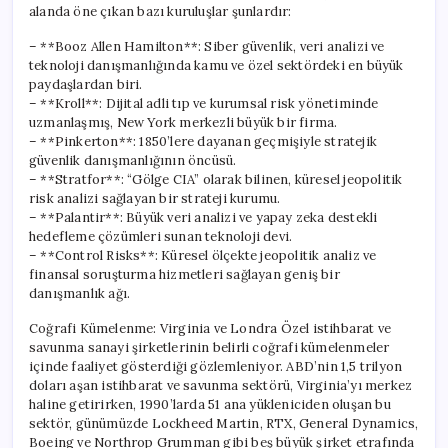
alanda öne çıkan bazı kuruluşlar şunlardır:
– **Booz Allen Hamilton**: Siber güvenlik, veri analizi ve
teknoloji danışmanlığında kamu ve özel sektördeki en büyük
paydaşlardan biri.
– **Kroll**: Dijital adli tıp ve kurumsal risk yönetiminde
uzmanlaşmış, New York merkezli büyük bir firma.
– **Pinkerton**: 1850’lere dayanan geçmişiyle stratejik
güvenlik danışmanlığının öncüsü.
– **Stratfor**: “Gölge CIA” olarak bilinen, küresel jeopolitik
risk analizi sağlayan bir strateji kurumu.
– **Palantir**: Büyük veri analizi ve yapay zeka destekli
hedefleme çözümleri sunan teknoloji devi.
– **Control Risks**: Küresel ölçekte jeopolitik analiz ve
finansal soruşturma hizmetleri sağlayan geniş bir
danışmanlık ağı.
Coğrafi Kümelenme: Virginia ve Londra Özel istihbarat ve
savunma sanayi şirketlerinin belirli coğrafi kümelenmeler
içinde faaliyet gösterdiği gözlemleniyor. ABD’nin 1,5 trilyon
doları aşan istihbarat ve savunma sektörü, Virginia’yı merkez
haline getirirken, 1990’larda 51 ana yükleniciden oluşan bu
sektör, günümüzde Lockheed Martin, RTX, General Dynamics,
Boeing ve Northrop Grumman gibi beş büyük şirket etrafında