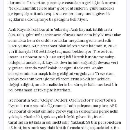
durumda. Treverton, geçmişte casusların gizliliğini koruyan
“tek kullanımlık telefonlar” gibi yöntemlerin, günümüzdeki
gelişmiş algoritmik tespit sistemleri karşısında güvenlik
açıklarına dönüşmeye başladığını belirtiyor.
Açık Kaynak İstihbaratın Yükselişi Açık kaynak istihbaratı
(OSINT), günümüz istihbarat dünyasında hem büyük imkanlar
sunmakta hem de ciddi zorluklar meydana getirmektedir.
2020 yılında 64,2 zettabayt olan küresel veri hacminin, 2025
yılı itibarıyla 180 zettabaytı aşması bekleniyor. Treverton,
insan istihbaratının (HUMINT) hâlâ kritik bir öneme sahip
olduğunu ancak açık kaynak devriminin sağladığı devasa veri
yığınları altında zayıf kalabileceğini ifade etti. Analiz
süreçlerinin karmaşık hale geldiğini vurgulayan Treverton,
yapay zekanın veri işleme yöntemlerini köklü bir şekilde
değiştirdiğini, ancak analistlerin bu süreçte hâlâ merkezi bir
rol oynaması gerektiğini hatırlattı.
İstihbaratın Yeni “Gölge” Devleri: Özel Sektör Treverton’un
“Ayrımların Arasında Öğrenmek” adlı çalışmasına göre, ABD
istihbarat ekosisteminde görev yapan sözleşmeli personelin
yaklaşık yüzde 80’i, çok sayıda büyük güvenlik şirketi
tarafından istihdam edilmektedir. Yaklaşık 58 bin personelden
45 bini, bu sınırlı sayıdaki kritik firmalarda çalışmaktadır. Bu