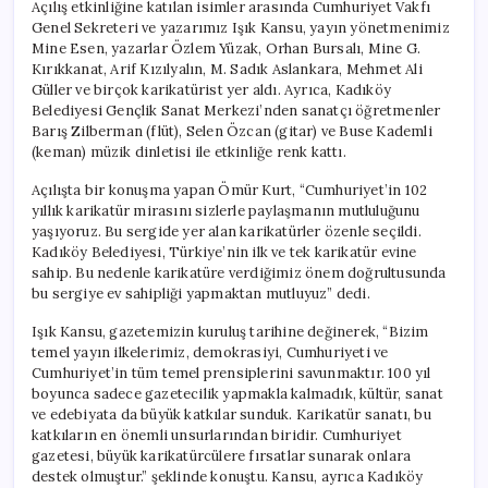
Açılış etkinliğine katılan isimler arasında Cumhuriyet Vakfı
Genel Sekreteri ve yazarımız Işık Kansu, yayın yönetmenimiz
Mine Esen, yazarlar Özlem Yüzak, Orhan Bursalı, Mine G.
Kırıkkanat, Arif Kızılyalın, M. Sadık Aslankara, Mehmet Ali
Güller ve birçok karikatürist yer aldı. Ayrıca, Kadıköy
Belediyesi Gençlik Sanat Merkezi’nden sanatçı öğretmenler
Barış Zilberman (flüt), Selen Özcan (gitar) ve Buse Kademli
(keman) müzik dinletisi ile etkinliğe renk kattı.
Açılışta bir konuşma yapan Ömür Kurt, “Cumhuriyet’in 102
yıllık karikatür mirasını sizlerle paylaşmanın mutluluğunu
yaşıyoruz. Bu sergide yer alan karikatürler özenle seçildi.
Kadıköy Belediyesi, Türkiye’nin ilk ve tek karikatür evine
sahip. Bu nedenle karikatüre verdiğimiz önem doğrultusunda
bu sergiye ev sahipliği yapmaktan mutluyuz” dedi.
Işık Kansu, gazetemizin kuruluş tarihine değinerek, “Bizim
temel yayın ilkelerimiz, demokrasiyi, Cumhuriyeti ve
Cumhuriyet’in tüm temel prensiplerini savunmaktır. 100 yıl
boyunca sadece gazetecilik yapmakla kalmadık, kültür, sanat
ve edebiyata da büyük katkılar sunduk. Karikatür sanatı, bu
katkıların en önemli unsurlarından biridir. Cumhuriyet
gazetesi, büyük karikatürcülere fırsatlar sunarak onlara
destek olmuştur.” şeklinde konuştu. Kansu, ayrıca Kadıköy