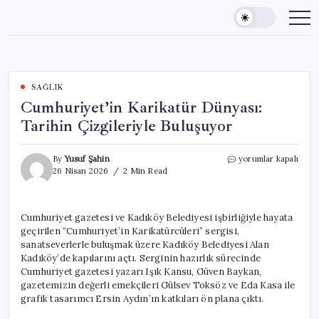
Skip
to
content
SAĞLIK
Cumhuriyet’in Karikatür Dünyası:
Tarihin Çizgileriyle Buluşuyor
Cumhuriyet’in
By
Yusuf Şahin
yorumlar kapalı
Karikatür
26 Nisan 2026
2 Min Read
Dünyası:
Tarihin
Çizgileriyle
Cumhuriyet gazetesi ve Kadıköy Belediyesi işbirliğiyle hayata
Buluşuyor
geçirilen “Cumhuriyet’in Karikatürcüleri” sergisi,
için
sanatseverlerle buluşmak üzere Kadıköy Belediyesi Alan
Kadıköy’de kapılarını açtı. Serginin hazırlık sürecinde
Cumhuriyet gazetesi yazarı Işık Kansu, Güven Baykan,
gazetemizin değerli emekçileri Gülsev Toksöz ve Eda Kasa ile
grafik tasarımcı Ersin Aydın’ın katkıları ön plana çıktı.