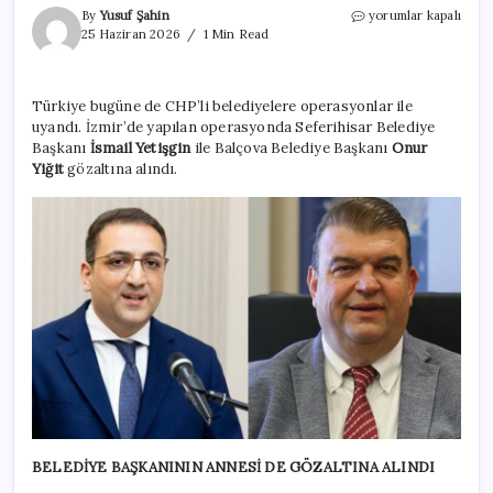
CHP’li
By
Yusuf Şahin
yorumlar kapalı
belediye
25 Haziran 2026
1 Min Read
başkanının
annesi
de
Türkiye bugüne de CHP’li belediyelere operasyonlar ile
gözaltına
uyandı. İzmir’de yapılan operasyonda Seferihisar Belediye
alındı
için
Başkanı
İsmail
Yetişgin
ile Balçova Belediye Başkanı
Onur
Yiğit
gözaltına alındı.
BELEDİYE BAŞKANININ ANNESİ DE GÖZALTINA ALINDI