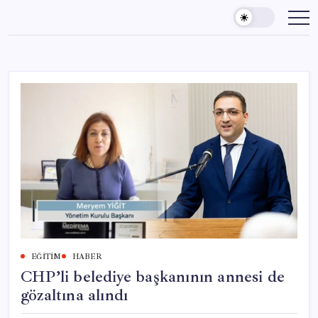
Skip
to
content
EĞITIM
HABER
CHP’li belediye başkanının annesi de
gözaltına alındı